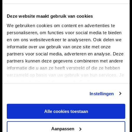
Navigeer naar
Deze website maakt gebruik van cookies
CLUB
FOUNDATION
We gebruiken cookies om content en advertenties te
personaliseren, om functies voor social media te bieden
TEAMS
KAARTVERKOOP
en om ons websiteverkeer te analyseren. Ook delen we
STADION
BUSINESS
informatie over uw gebruik van onze site met onze
SUPPORTERS
partners voor social media, adverteren en analyse. Deze
partners kunnen deze gegevens combineren met andere
informatie die u aan ze heeft verstrekt of die ze hebben
verzameld op basis van uw gebruik van hun services. Je
Informatie
kan je toestemming beheren op de Cookiepagina.
Instellingen
VEELGESTELDE VRAGEN
CONTACT
Alle cookies toestaan
WERKEN BIJ
VERTROUWENSPERSOON
Aanpassen