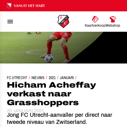
Ons nalatenschap
Kaartverkoop
Webshop
FC UTRECHT
NIEUWS
HICHAM ACHEFFAY VERKAST NAAR GRASSHOPPERS
2021
JANUARI
Hicham Acheffay
verkast naar
Grasshoppers
20 JANUARI 2021
Jong FC Utrecht-aanvaller per direct naar
tweede niveau van Zwitserland.