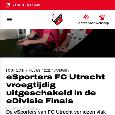
Ons nalatenschap
Kaartverkoop
Webshop
FC UTRECHT
ESPORTERS FC UTRECHT VROEGTIJDIG UITGESCHAKELD IN DE EDIVISIE
NIEUWS
2021
JANUARI
eSporters FC Utrecht
vroegtijdig
uitgeschakeld in de
eDivisie Finals
07 JANUARI 2021
De eSporters van FC Utrecht verliezen vlak