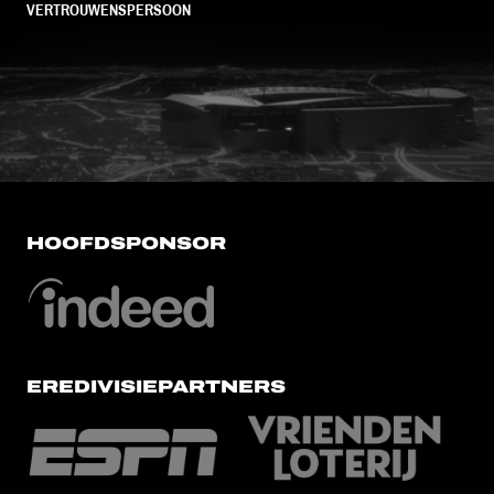
VERTROUWENSPERSOON
FC Utrecht<br>vanuit<br>het har
HOOFDSPONSOR
EREDIVISIEPARTNERS