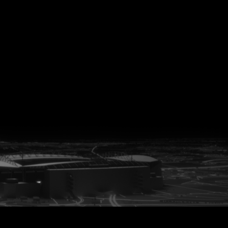
vanuit<br>het hart