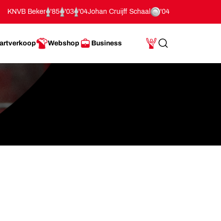
KNVB Beker
'85
'03
'04
Johan Cruijff Schaal
'04
artverkoop
Webshop
Business
Search
Mijn Account