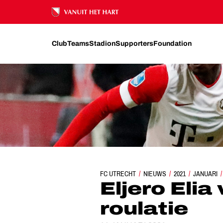
Ons nalatenschap
Club
Teams
Stadion
Supporters
Foundation
FC UTRECHT
NIEUWS
ELJERO ELIA WEKEN
2021
JANUARI
Eljero Elia
roulatie