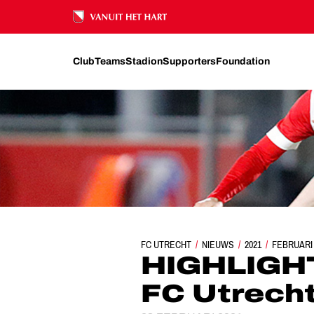
Ons nalatenschap
Club
Teams
Stadion
Supporters
Foundation
FC UTRECHT
NIEUWS
HIGHLIGHTS | JONG F
2021
FEBRUARI
HIGHLIGHT
FC Utrech