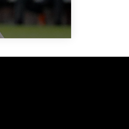
vanuit<br>het hart