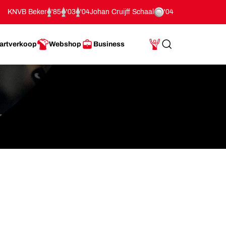
KNVB Beker
'85
'03
'04
Johan Cruijff Schaal
'04
artverkoop
Webshop
Business
Search
Mijn Account