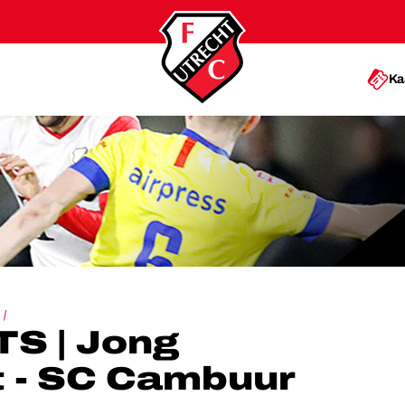
Ka
C UTRECHT - SC CAMBUUR
S | Jong
t - SC Cambuur