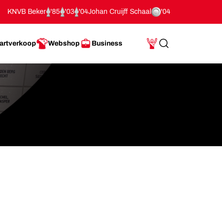
KNVB Beker
'85
'03
'04
Johan Cruijff Schaal
'04
artverkoop
Webshop
Business
Search
Mijn Account