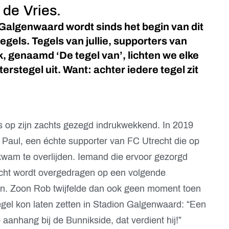
 de Vries.
Galgenwaard wordt sinds het begin van dit
egels. Tegels van jullie, supporters van
k, genaamd ‘De tegel van’, lichten we elke
erstegel uit. Want: achter iedere tegel zit
s op zijn zachts gezegd indrukwekkend. In 2019
r Paul, een échte supporter van FC Utrecht die op
g kwam te overlijden. Iemand die ervoor gezorgd
cht wordt overgedragen op een volgende
ren. Zoon Rob twijfelde dan ook geen moment toen
tegel kon laten zetten in Stadion Galgenwaard: “Een
aanhang bij de Bunnikside, dat verdient hij!”