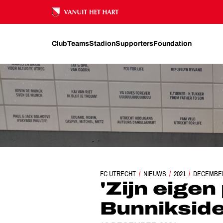
Ons nalatenschap
Club
Teams
Stadion
Supporters
Foundation
FC UTRECHT
'ZIJN EIGEN PLEKJE VOOR DE
NIEUWS
2021
DECEMBE
'Zijn eigen
Bunnikside,