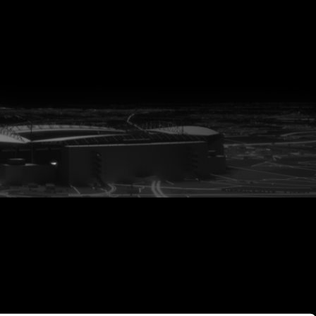
vanuit<br>het hart