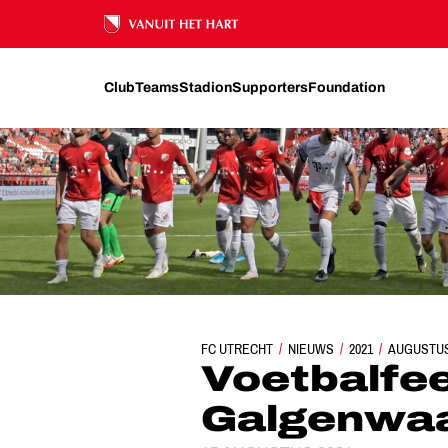
Ons nalatenschap
Club
Teams
Stadion
Supporters
Foundation
FC UTRECHT
NIEUWS
VOETBALFEEST IN 
2021
AUGUSTU
Voetbalfee
Galgenwa