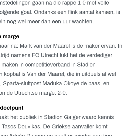
stedelingen gaan na die rappe 1-0 met volle
volgende goal. Ondanks een flink aantal kansen, is
ein nog wel meer dan een uur wachten.
e marge
aar na: Mark van der Maarel is de maker ervan. In
strijd namens FC Utrecht lukt het de verdediger
te maken in competitieverband in Stadion
opbal is Van der Maarel, die in uitduels al wel
, Sparta-sluitpost Maduka Okoye de baas, en
zon de Utrechtse marge: 2-0.
 doelpunt
akt het publiek in Stadion Galgenwaard kennis
n Tasos Douvikas. De Griekse aanvaller komt
 van Adrián Dalmau en heeft er minder dan tien