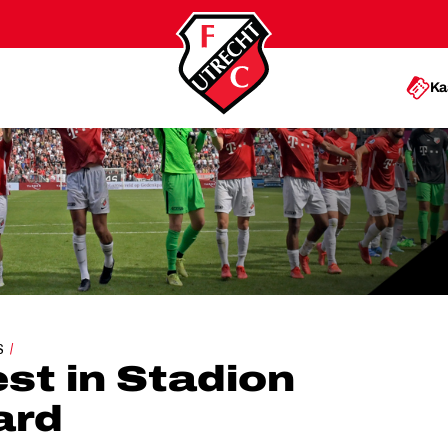
Ka
STADION GALGENWAARD
S
st in Stadion
ard