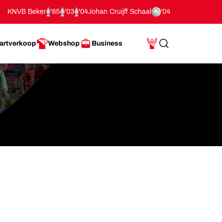
KNVB Beker
'85
'03
'04
Johan Cruijff Schaal
'04
artverkoop
Webshop
Business
Search
Mijn Account