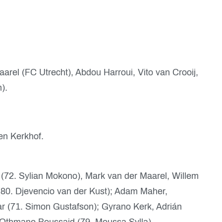
rel (FC Utrecht), Abdou Harroui, Vito van Crooij,
).
en Kerkhof.
 (72. Sylian Mokono), Mark van der Maarel, Willem
0. Djevencio van der Kust); Adam Maher,
r (71. Simon Gustafson); Gyrano Kerk, Adrián
 Othmane Boussaid (79. Moussa Sylla).