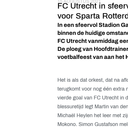
15 AUGUSTUS 2021
FC Utrecht in sfeer
voor Sparta Rotter
In een sfeervol Stadion 
binnen de huidige omstan
FC Utrecht vanmiddag een
De ploeg van Hoofdtraine
voetbalfeest van aan het 
Het is als dat orkest, dat na a
terugkomt voor nog één extra n
vierde goal van FC Utrecht in 
blessuretijd legt Martin van de
Michaël Heylen het leer met zij
Mokono. Simon Gustafson meldt z