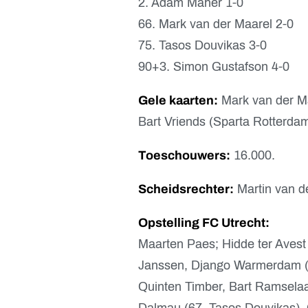
2. Adam Maher 1-0
66. Mark van der Maarel 2-0
75. Tasos Douvikas 3-0
90+3. Simon Gustafson 4-0
Gele kaarten:
Mark van der Maa
Bart Vriends (Sparta Rotterdam
Toeschouwers:
16.000.
Scheidsrechter:
Martin van d
Opstelling FC Utrecht:
Maarten Paes; Hidde ter Avest
Janssen, Django Warmerdam (8
Quinten Timber, Bart Ramselaa
Dalmau (67. Tasos Douvikas),