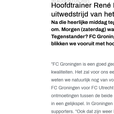
20 AUGUSTUS 2021
Hoofdtrainer René 
uitwedstrijd van he
Na die heerlijke middag t
om. Morgen (zaterdag) wac
Tegenstander? FC Gronin
blikken we vooruit met ho
“FC Groningen is een goed geo
kwaliteiten. Het zal voor ons e
weten we natuurlijk nog van vor
FC Groningen voor FC Utrecht e
ontmoetingen tussen de beide p
in een gelijkspel. In Groninge
supporters. “Ook dat zijn weer