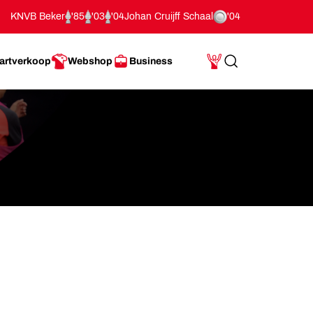
KNVB Beker
'85
'03
'04
Johan Cruijff Schaal
'04
artverkoop
Webshop
Business
Search
Mijn Account