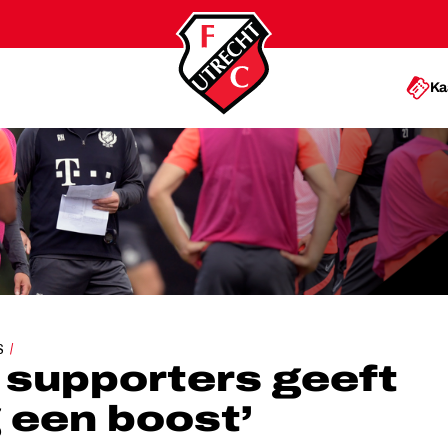
Ka
EEFT ONZE PLOEG EEN BOOST’
S
 supporters geeft
 een boost’