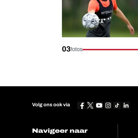
03
fotos
Volg ons ook via
Navigeer naar