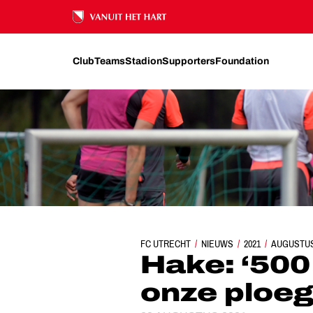
Ons nalatenschap
Club
Teams
Stadion
Supporters
Foundation
FC UTRECHT
NIEUWS
HAKE: ‘500 SUPPORTERS G
2021
AUGUSTU
Hake: ‘500
onze ploeg