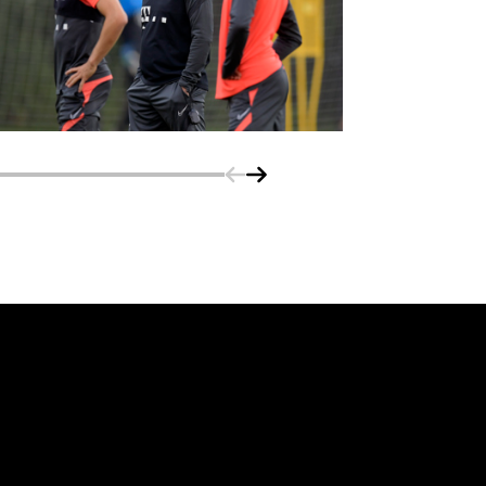
Schuif naar links
Schuif naar rechts
vanuit<br>het hart