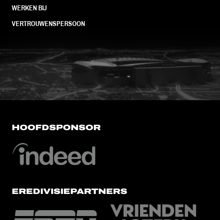
WERKEN BIJ
VERTROUWENSPERSOON
FC Utrecht<br>vanuit<br>het har
HOOFDSPONSOR
EREDIVISIEPARTNERS