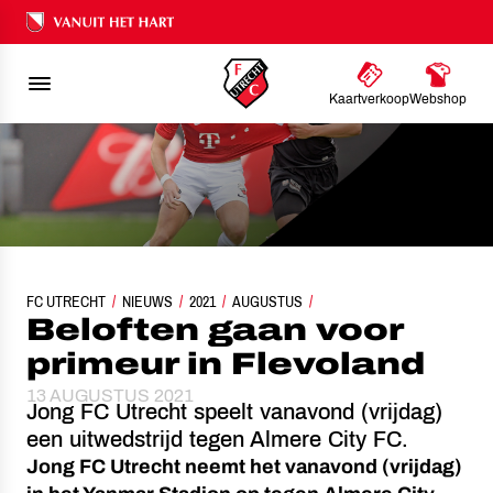
Ons nalatenschap
Kaartverkoop
Webshop
FC UTRECHT
NIEUWS
BELOFTEN GAAN VOOR PRIMEUR IN FLEVOLAND
2021
AUGUSTUS
Beloften gaan voor
primeur in Flevoland
13 AUGUSTUS 2021
Jong FC Utrecht speelt vanavond (vrijdag)
een uitwedstrijd tegen Almere City FC.
Jong FC Utrecht neemt het vanavond (vrijdag)