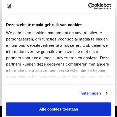
Gertjan Verbeek werd in Wijdewormer verrast door het
Jong AZ van Maarten Martens. De Alkmaarse
beloftenploeg keek lange tijd tegen een 0-1 achterstand
Deze website maakt gebruik van cookies
aan, maar boog de boel in het slotkwartier om: 2-1.
We gebruiken cookies om content en advertenties te
Live verslag via Twitter
personaliseren, om functies voor social media te bieden
De wedstrijd Almere City FC – Jong FC Utrecht begint in
en om ons websiteverkeer te analyseren. Ook delen we
informatie over uw gebruik van onze site met onze
het Yanmar Stadion om 20.00 uur. FC Utrecht doet
partners voor social media, adverteren en analyse. Deze
vanuit de thuishaven van de Almeerders
via Twitter
partners kunnen deze gegevens combineren met andere
verslag
van de wedstrijd. Flitsen van de match passeren
informatie die u aan ze heeft verstrekt of die ze hebben
bovendien de revue in het schakelprogramma dat ESPN
verzameld op basis van uw gebruik van hun services. Je
uitzendt.
kan je toestemming beheren op de Cookiepagina.
Instellingen
Alle cookies toestaan