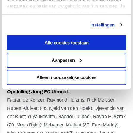
verzameld op basis van uw gebruik van hun services. Je
Jong FC Utrecht - Telstar 3-0 (2-0)
kan je toestemming beheren op de Cookiepagina.
29. Mohamed Mallahi 1-0
40. Ruben Kluivert 2-0
Instellingen
54. Nick Venema 3-0
Alle cookies toestaan
Gele kaarten:
Raymond Huizing, Nick Venema, Yuya
Ikeshita (Jong FC Utrecht), Yael Liesdek (Telstar).
Aanpassen
Toeschouwers:
294.
Alleen noodzakelijke cookies
Scheidsrechter:
Robin Hensgens.
Opstelling Jong FC Utrecht:
Fabian de Keijzer; Raymond Huizing, Rick Meissen,
Ruben Kluivert (46. Kjeld van den Hoek), Djevencio van
der Kust; Yuya Ikeshita, Gabriël Culhaci, Rayan El Azrak
(70. Mees Rijks); Mohamed Mallahi (87. Eros Maddy),