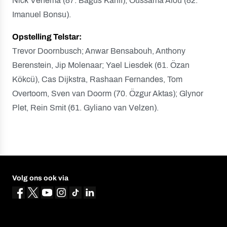
Nick Venema (87. Bagus Kahfi), Oussama Alou (82.
Imanuel Bonsu).
Opstelling Telstar:
Trevor Doornbusch; Anwar Bensabouh, Anthony
Berenstein, Jip Molenaar; Yael Liesdek (61. Özan
Kökcü), Cas Dijkstra, Rashaan Fernandes, Tom
Overtoom, Sven van Doorm (70. Özgur Aktas); Glynor
Plet, Rein Smit (61. Gyliano van Velzen).
Volg ons ook via