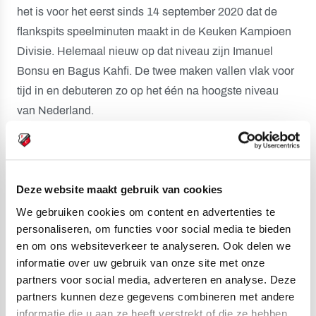
het is voor het eerst sinds 14 september 2020 dat de
flankspits speelminuten maakt in de Keuken Kampioen
Divisie. Helemaal nieuw op dat niveau zijn Imanuel
Bonsu en Bagus Kahfi. De twee maken vallen vlak voor
tijd in en debuteren zo op het één na hoogste niveau
van Nederland.
Volgende wedstrijd: Jong AZ-uit
Vanwege interlands ligt de Keuken Kampioen Divisie
komend weekend voor Jong FC Utrecht stil. De
Deze website maakt gebruik van cookies
Domstedelingen hervatten de competitie op vrijdag 10
We gebruiken cookies om content en advertenties te
september met een uitwedstrijd tegen Jong AZ. Die
personaliseren, om functies voor social media te bieden
ploeg gaat na vier speeldagen aan kop van het
en om ons websiteverkeer te analyseren. Ook delen we
klassement. De volgende thuispartij van Jong
informatie over uw gebruik van onze site met onze
partners voor social media, adverteren en analyse. Deze
FC Utrecht is op maandag 13 september. Dan komt
partners kunnen deze gegevens combineren met andere
Jong PSV op bezoek op Sportcomplex Zoudenbalch.
informatie die u aan ze heeft verstrekt of die ze hebben