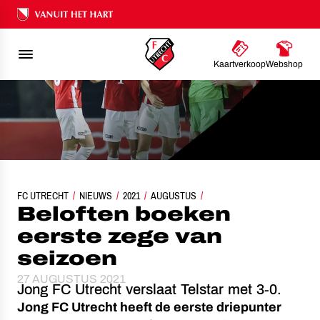
Ons nalatenschap
Kaartverkoop
Webshop
FC UTRECHT
NIEUWS
BELOFTEN BOEKEN EERSTE ZEGE VAN SEIZOEN
2021
AUGUSTUS
Beloften boeken
eerste zege van
seizoen
27 AUGUSTUS 2021
Jong FC Utrecht verslaat Telstar met 3-0.
Jong FC Utrecht heeft de eerste driepunter