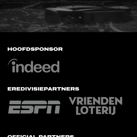
FC Utrecht<br>vanuit<br>het har
HOOFDSPONSOR
EREDIVISIEPARTNERS
OFFICIAL PARTNERS