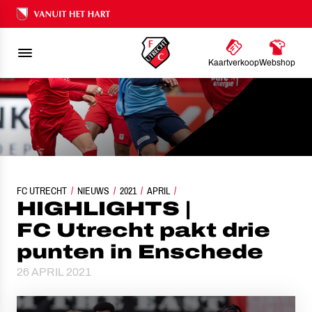
Ons nalatenschap
Kaartverkoop
Webshop
FC UTRECHT
HIGHLIGHTS | FC UTRECHT PAKT DRIE PUNTEN IN ENSCHEDE
NIEUWS
2021
APRIL
HIGHLIGHTS |
FC Utrecht pakt drie
punten in Enschede
26 APRIL 2021