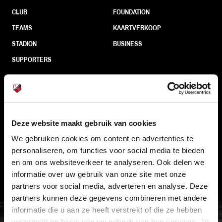
CLUB
FOUNDATION
TEAMS
KAARTVERKOOP
STADION
BUSINESS
SUPPORTERS
Informatie
Deze website maakt gebruik van cookies
VEELGESTELDE VRAGEN
We gebruiken cookies om content en advertenties te
CONTACT
personaliseren, om functies voor social media te bieden
WERKEN BIJ
en om ons websiteverkeer te analyseren. Ook delen we
informatie over uw gebruik van onze site met onze
VERTROUWENSPERSOON
partners voor social media, adverteren en analyse. Deze
partners kunnen deze gegevens combineren met andere
FC Utrecht<br>vanuit<br>het har
informatie die u aan ze heeft verstrekt of die ze hebben
verzameld op basis van uw gebruik van hun services. Je