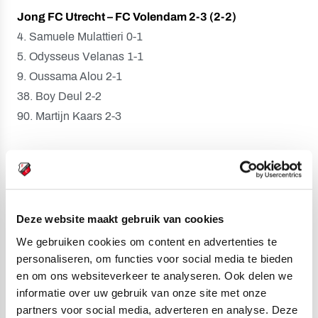
Jong FC Utrecht – FC Volendam 2-3 (2-2)
4. Samuele Mulattieri 0-1
5. Odysseus Velanas 1-1
9. Oussama Alou 2-1
38. Boy Deul 2-2
90. Martijn Kaars 2-3
Gele kaarten:
Davy van den Berg (Jong FC Utrecht) en
Micky van de Ven (FC Volendam).
Rode kaart:
-
Deze website maakt gebruik van cookies
We gebruiken cookies om content en advertenties te
Toeschouwers:
0.
personaliseren, om functies voor social media te bieden
en om ons websiteverkeer te analyseren. Ook delen we
informatie over uw gebruik van onze site met onze
Scheidsrechter:
Nick Smit.
partners voor social media, adverteren en analyse. Deze