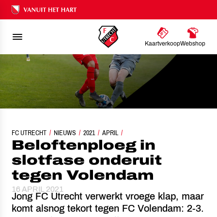
Ons nalatenschap
Kaartverkoop
Webshop
FC UTRECHT
BELOFTENPLOEG IN SLOTFASE ONDERUIT TEGEN VOLENDAM
NIEUWS
2021
APRIL
Beloftenploeg in
slotfase onderuit
tegen Volendam
16 APRIL 2021
Jong FC Utrecht verwerkt vroege klap, maar
komt alsnog tekort tegen FC Volendam: 2-3.