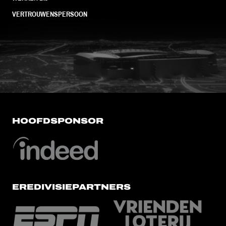
VERTROUWENSPERSOON
FC Utrecht<br>vanuit<br>het har
HOOFDSPONSOR
EREDIVISIEPARTNERS