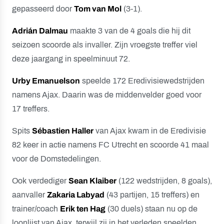
gepasseerd door
Tom van Mol
(3-1).
Adrián Dalmau
maakte 3 van de 4 goals die hij dit
seizoen scoorde als invaller. Zijn vroegste treffer viel
deze jaargang in speelminuut 72.
Urby Emanuelson
speelde 172 Eredivisiewedstrijden
namens Ajax. Daarin was de middenvelder goed voor
17 treffers.
Spits
Sébastien Haller
van Ajax kwam in de Eredivisie
82 keer in actie namens FC Utrecht en scoorde 41 maal
voor de Domstedelingen.
Ook verdediger
Sean Klaiber
(122 wedstrijden, 8 goals),
aanvaller
Zakaria Labyad
(43 partijen, 15 treffers) en
trainer/coach
Erik ten Hag
(30 duels) staan nu op de
loonlijst van Ajax, terwijl zij in het verleden speelden