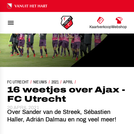
Ons nalatenschap
Kaartverkoop
Webshop
FC UTRECHT
NIEUWS
16 WEETJES OVER AJAX - FC UTRECHT
2021
APRIL
16 weetjes over Ajax -
FC Utrecht
20 APRIL 2021
Over Sander van de Streek, Sébastien
Haller, Adrián Dalmau en nog veel meer!