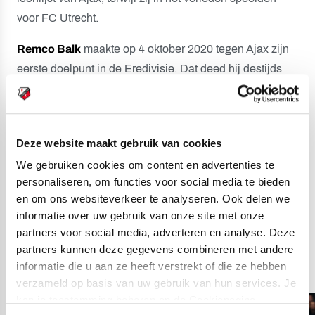
voor FC Utrecht.
Remco Balk
maakte op 4 oktober 2020 tegen Ajax zijn
eerste doelpunt in de Eredivisie. Dat deed hij destijds
namens FC Groningen. Nog nooit scoorde een speler in
1 Eredivisieseizoen namens meerdere clubs tegen Ajax.
Bij FC Utrecht staan
Mark van der Maarel
en
Willem
Deze website maakt gebruik van cookies
Janssen
op scherp.
We gebruiken cookies om content en advertenties te
personaliseren, om functies voor social media te bieden
en om ons websiteverkeer te analyseren. Ook delen we
Foto's van eerdere
informatie over uw gebruik van onze site met onze
partners voor social media, adverteren en analyse. Deze
edities van Ajax -
partners kunnen deze gegevens combineren met andere
FC Utrecht:
informatie die u aan ze heeft verstrekt of die ze hebben
verzameld op basis van uw gebruik van hun services. Je
kan je toestemming beheren op de Cookiepagina.