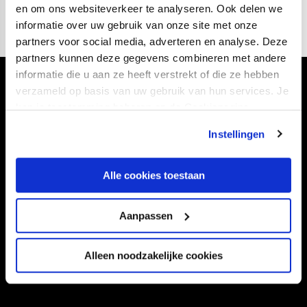
en om ons websiteverkeer te analyseren. Ook delen we
informatie over uw gebruik van onze site met onze
partners voor social media, adverteren en analyse. Deze
partners kunnen deze gegevens combineren met andere
informatie die u aan ze heeft verstrekt of die ze hebben
Volg ons ook via
verzameld op basis van uw gebruik van hun services. Je
kan je toestemming beheren op de Cookiepagina.
Instellingen
Navigeer naar
Alle cookies toestaan
CLUB
FOUNDATION
Aanpassen
TEAMS
KAARTVERKOOP
STADION
BUSINESS
Alleen noodzakelijke cookies
SUPPORTERS