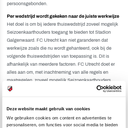
persoonsgebonden.
Per wedstrijd wordt gekeken naar de juiste werkwijze
Het doel is om bij iedere thuiswedstrijd zoveel mogelijk
Seizoenkaarthouders toegang te bieden tot Stadion
Galgenwaard. FC Utrecht kan niet garanderen dat
werkwijze zoals die nu wordt gehanteerd, ook bij de
volgende thuiswedstrijden van toepassing is. Dit is
afhankelijk van meerdere factoren. FC Utrecht doet er
alles aan om, met inachtneming van alle regels en
maatregelen, zoveel mogelijk Seizoenkaarthouders
toegang te bieden bij thuiswedstrijden van FC Utrecht in
Stadion Galgenwaard.
Voor de wedstrijd van aanstaande zondag is het tot en
Deze website maakt gebruik van cookies
met uiterlijk vrijdagmiddag 16.00 uur mogelijk een ticket
We gebruiken cookies om content en advertenties te
personaliseren, om functies voor social media te bieden
te bestellen.