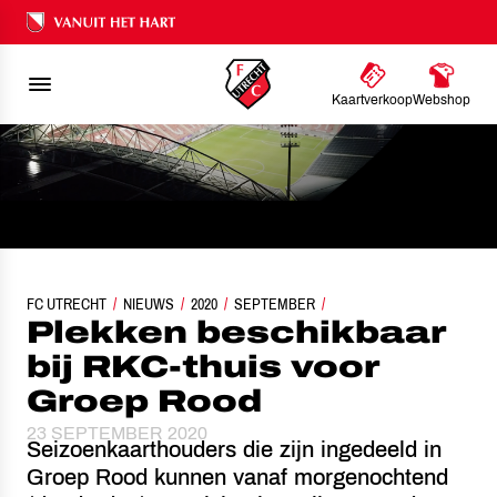
Ons nalatenschap
Kaartverkoop
Webshop
FC UTRECHT
NIEUWS
PLEKKEN BESCHIKBAAR BIJ RKC-THUIS VOOR GROEP R
2020
SEPTEMBER
Plekken beschikbaar
bij RKC-thuis voor
Groep Rood
23 SEPTEMBER 2020
Seizoenkaarthouders die zijn ingedeeld in
Groep Rood kunnen vanaf morgenochtend