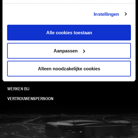
kan je toestemming beheren op de Cookiepagina.
TEAMS
KAARTVERKOOP
Instellingen
STADION
BUSINESS
SUPPORTERS
Alle cookies toestaan
Aanpassen
Informatie
Alleen noodzakelijke cookies
VEELGESTELDE VRAGEN
CONTACT
WERKEN BIJ
VERTROUWENSPERSOON
FC Utrecht<br>vanuit<br>het har