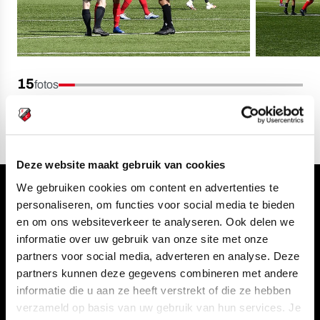
15
fotos
Deze website maakt gebruik van cookies
We gebruiken cookies om content en advertenties te
Volg ons ook via
personaliseren, om functies voor social media te bieden
en om ons websiteverkeer te analyseren. Ook delen we
informatie over uw gebruik van onze site met onze
partners voor social media, adverteren en analyse. Deze
partners kunnen deze gegevens combineren met andere
Navigeer naar
informatie die u aan ze heeft verstrekt of die ze hebben
verzameld op basis van uw gebruik van hun services. Je
CLUB
FOUNDATION