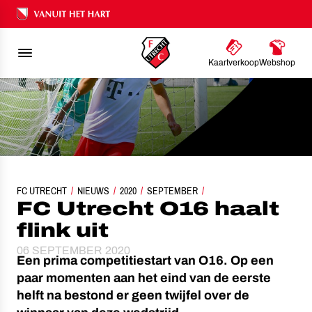
Ons nalatenschap
Kaartverkoop
Webshop
FC UTRECHT
NIEUWS
2020
FC UTRECHT O16 HAALT FLINK UIT
SEPTEMBER
FC Utrecht O16 haalt
flink uit
06 SEPTEMBER 2020
Een prima competitiestart van O16. Op een
paar momenten aan het eind van de eerste
helft na bestond er geen twijfel over de