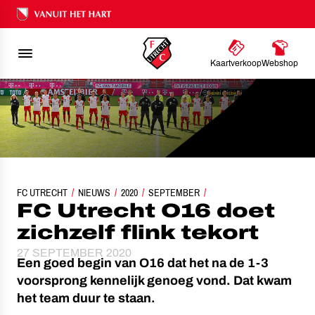
Ons nalatenschap
Kaartverkoop
Webshop
FC UTRECHT
NIEUWS
FC UTRECHT O16 DOET ZICHZELF FLINK TEKORT
2020
SEPTEMBER
FC Utrecht O16 doet
zichzelf flink tekort
27 SEPTEMBER 2020
Een goed begin van O16 dat het na de 1-3
voorsprong kennelijk genoeg vond. Dat kwam
het team duur te staan.