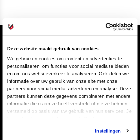
Volg ons ook via
Deze website maakt gebruik van cookies
We gebruiken cookies om content en advertenties te
personaliseren, om functies voor social media te bieden
Navigeer naar
en om ons websiteverkeer te analyseren. Ook delen we
informatie over uw gebruik van onze site met onze
partners voor social media, adverteren en analyse. Deze
CLUB
FOUNDATION
partners kunnen deze gegevens combineren met andere
TEAMS
KAARTVERKOOP
informatie die u aan ze heeft verstrekt of die ze hebben
STADION
BUSINESS
verzameld op basis van uw gebruik van hun services. Je
kan je toestemming beheren op de Cookiepagina.
SUPPORTERS
Instellingen