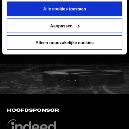
Informatie
Alle cookies toestaan
VEELGESTELDE VRAGEN
Aanpassen
CONTACT
WERKEN BIJ
Alleen noodzakelijke cookies
VERTROUWENSPERSOON
FC Utrecht<br>vanuit<br>het har
HOOFDSPONSOR