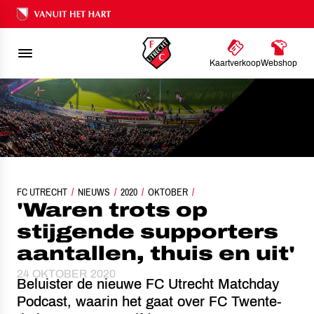
Ons nalatenschap
Kaartverkoop
Webshop
FC UTRECHT
'WAREN TROTS OP STIJGENDE SUPPORTERS AANTALLEN, THUIS EN
NIEUWS
2020
OKTOBER
'Waren trots op
stijgende supporters
aantallen, thuis en uit'
24 OKTOBER 2020
Beluister de nieuwe FC Utrecht Matchday
Podcast, waarin het gaat over FC Twente-