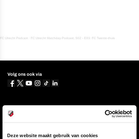
FC Utrecht Podcast
·
FC Utrecht Matchday Podcast, S02 - E03: FC Twente-thuis
Volg ons ook via
Navigeer naar
CLUB
FOUNDATION
TEAMS
KAARTVERKOOP
Deze website maakt gebruik van cookies