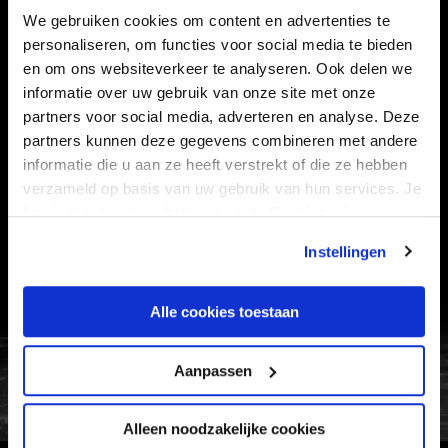
STADION
BUSINESS
We gebruiken cookies om content en advertenties te
personaliseren, om functies voor social media te bieden
SUPPORTERS
en om ons websiteverkeer te analyseren. Ook delen we
informatie over uw gebruik van onze site met onze
partners voor social media, adverteren en analyse. Deze
Informatie
partners kunnen deze gegevens combineren met andere
informatie die u aan ze heeft verstrekt of die ze hebben
verzameld op basis van uw gebruik van hun services. Je
VEELGESTELDE VRAGEN
kan je toestemming beheren op de Cookiepagina.
CONTACT
Instellingen
WERKEN BIJ
VERTROUWENSPERSOON
Alle cookies toestaan
FC Utrecht<br>vanuit<br>het har
Aanpassen
Alleen noodzakelijke cookies