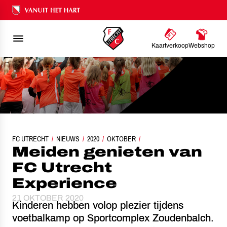
Ons nalatenschap
Kaartverkoop
Webshop
FC UTRECHT
NIEUWS
MEIDEN GENIETEN VAN FC UTRECHT EXPERIENCE
2020
OKTOBER
Meiden genieten van
FC Utrecht
Experience
21 OKTOBER 2020
Kinderen hebben volop plezier tijdens
voetbalkamp op Sportcomplex Zoudenbalch.