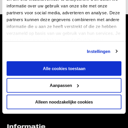
informatie over uw gebruik van onze site met onze
partners voor social media, adverteren en analyse. Deze
partners kunnen deze gegevens combineren met andere
informatie die u aan ze heeft verstrekt of die ze hebben
Volg ons ook via
verzameld op basis van uw gebruik van hun services. Je
kan je toestemming beheren op de Cookiepagina.
Instellingen
Navigeer naar
Alle cookies toestaan
CLUB
FOUNDATION
TEAMS
KAARTVERKOOP
Aanpassen
STADION
BUSINESS
SUPPORTERS
Alleen noodzakelijke cookies
Informatie