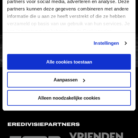
partners voor social media, adverteren en analyse. Deze
partners kunnen deze gegevens combineren met andere
WERKEN BIJ
informatie die u aan ze heeft verstrekt of die ze hebben
VERTROUWENSPERSOON
verzameld op basis van uw gebruik van hun services. Je
kan je toestemming beheren op de Cookiepagina.
FC Utrecht<br>vanuit<br>het har
Instellingen
Alle cookies toestaan
Aanpassen
HOOFDSPONSOR
Alleen noodzakelijke cookies
EREDIVISIEPARTNERS