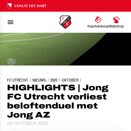
Ons nalatenschap
Kaartverkoop
Webshop
FC UTRECHT
HIGHLIGHTS | JONG FC UTRECHT VERLIEST BELOFTENDUEL MET J
NIEUWS
2020
OKTOBER
HIGHLIGHTS | Jong
FC Utrecht verliest
beloftenduel met
Jong AZ
09 OKTOBER 2020