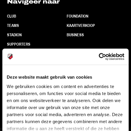
Navigeer naar
CLUB
FOUNDATION
TEAMS
KAARTVERKOOP
STADION
BUSINESS
SUPPORTERS
Informatie
Deze website maakt gebruik van cookies
VEELGESTELDE VRAGEN
We gebruiken cookies om content en advertenties te
personaliseren, om functies voor social media te bieden
CONTACT
en om ons websiteverkeer te analyseren. Ook delen we
WERKEN BIJ
informatie over uw gebruik van onze site met onze
VERTROUWENSPERSOON
partners voor social media, adverteren en analyse. Deze
partners kunnen deze gegevens combineren met andere
informatie die u aan ze heeft verstrekt of die ze hebben