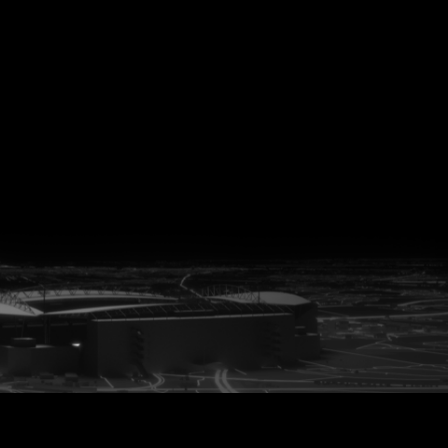
vanuit<br>het hart