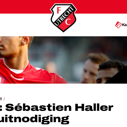
Ka
GAAT IN OP UITNODIGING IVOORKUST
R
 Sébastien Haller
uitnodiging