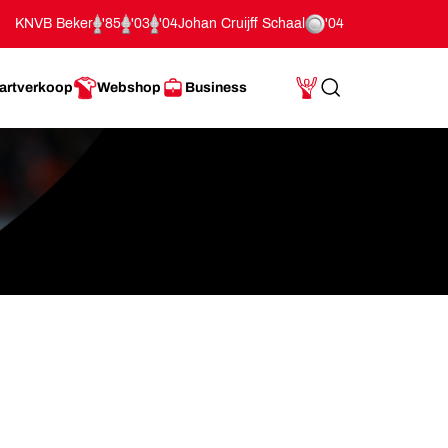
KNVB Beker
'85
'03
'04
Johan Cruijff Schaal
'04
artverkoop
Webshop
Business
Search
Mijn Account