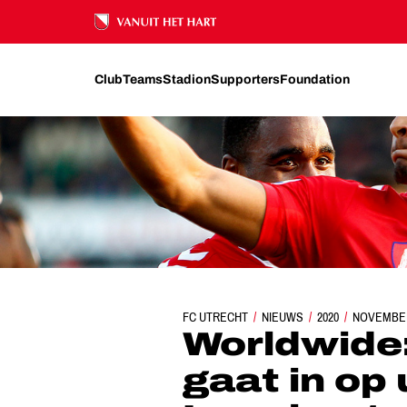
Ons nalatenschap
Club
Teams
Stadion
Supporters
Foundation
FC UTRECHT
WORLDWIDE: SÉBASTIEN HALLER 
NIEUWS
2020
NOVEMBE
Worldwide:
gaat in op 