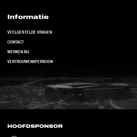
Informatie
VEELGESTELDE VRAGEN
CONTACT
WERKEN BIJ
VERTROUWENSPERSOON
FC Utrecht<br>vanuit<br>het har
HOOFDSPONSOR