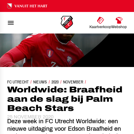
Ons nalatenschap
Kaartverkoop
Webshop
FC UTRECHT
WORLDWIDE: BRAAFHEID AAN DE SLAG BIJ PALM BEACH ST
NIEUWS
2020
NOVEMBER
Worldwide: Braafheid
aan de slag bij Palm
Beach Stars
25 NOVEMBER 2020
Deze week in FC Utrecht Worldwide: een
nieuwe uitdaging voor Edson Braafheid en