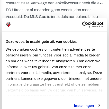
contract staat. Vanwege een enkelkwetsuur heeft die ex-
FC Utrecht’er al maanden geen wedstrijden meer
gespeeld. De MLS Cup is inmiddels aanbeland bij de
kwartfinales, die komend weekend beginnen.
Bulthuis en Zullo in Aziatische Champions League
Een ander toernooi dat momenteel in volle gang is, is de
Deze website maakt gebruik van cookies
Aziatische Champions League. En ook in die cup kom je
We gebruiken cookies om content en advertenties te
oud-spelers van FC Utrecht tegen. Zo neemt Dave
personaliseren, om functies voor social media te bieden
en om ons websiteverkeer te analyseren. Ook delen we
Bulthuis deel, met zijn Zuid-Koreaanse ploeg Ulsan
informatie over uw gebruik van onze site met onze
Hyundai. En Michael Zullo is van de partij, met Sydney
partners voor social media, adverteren en analyse. Deze
FC. Dat team heeft een beroerde start gemaakt
partners kunnen deze gegevens combineren met andere
trouwens, en met slechts een punt na drie speeldagen
informatie die u aan ze heeft verstrekt of die ze hebben
lijkt plaatsing voor de knock-out fase een moeilijk
verzameld op basis van uw gebruik van hun services. Je
verhaal te worden. Bulthuis en co zijn een stuk sterker
kan je toestemming beheren op de Cookiepagina.
begonnen, met zeven punten na drie matchen.
Instellingen