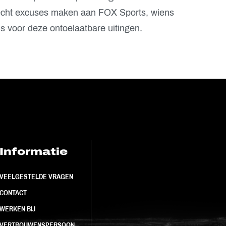
recht excuses maken aan FOX Sports, wiens
is voor deze ontoelaatbare uitingen.
Informatie
FC Utrecht<br>
VEELGESTELDE VRAGEN
CONTACT
WERKEN BIJ
VERTROUWENSPERSOON