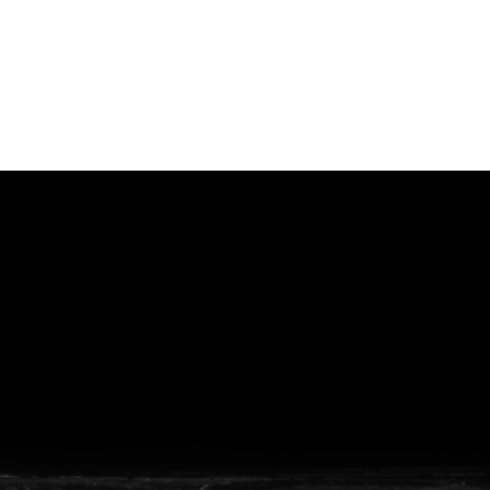
vanuit<br>het hart