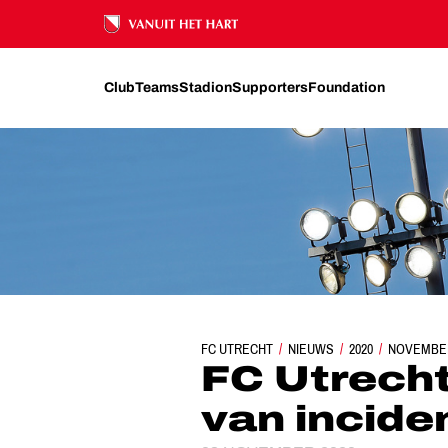
Ons nalatenschap
Club
Teams
Stadion
Supporters
Foundation
FC UTRECHT
FC UTRECHT SPREEKT SCHAN
NIEUWS
2020
NOVEMBE
FC Utrech
van incide