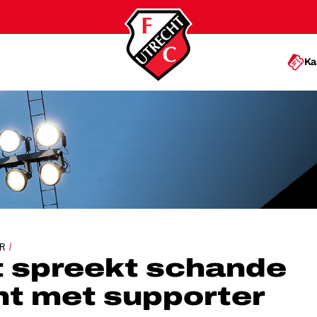
Ka
DE VAN INCIDENT MET SUPPORTER
R
t spreekt schande
nt met supporter