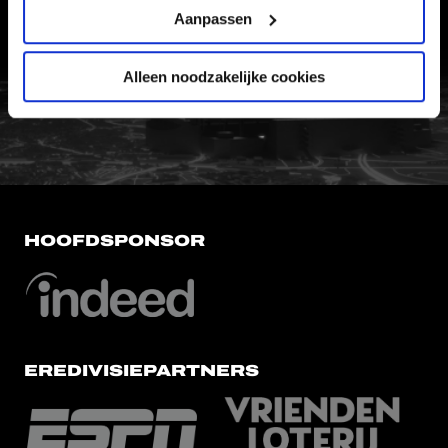
Aanpassen
VERTROUWENSPERSOON
Alleen noodzakelijke cookies
FC Utrecht<br>vanuit<br>het har
HOOFDSPONSOR
EREDIVISIEPARTNERS