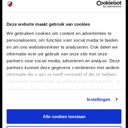
Deze website maakt gebruik van cookies
Navigeer naar
We gebruiken cookies om content en advertenties te
personaliseren, om functies voor social media te bieden
CLUB
FOUNDATION
en om ons websiteverkeer te analyseren. Ook delen we
TEAMS
KAARTVERKOOP
informatie over uw gebruik van onze site met onze
STADION
BUSINESS
partners voor social media, adverteren en analyse. Deze
partners kunnen deze gegevens combineren met andere
SUPPORTERS
informatie die u aan ze heeft verstrekt of die ze hebben
verzameld op basis van uw gebruik van hun services. Je
kan je toestemming beheren op de Cookiepagina.
Informatie
Instellingen
VEELGESTELDE VRAGEN
Alle cookies toestaan
CONTACT
WERKEN BIJ