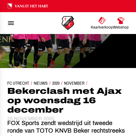
Ons nalatenschap
Kaartverkoop
Webshop
FC UTRECHT
NIEUWS
BEKERCLASH MET AJAX OP WOENSDAG 16 DECEMBER
2020
NOVEMBER
Bekerclash met Ajax
op woensdag 16
december
25 NOVEMBER 2020
FOX Sports zendt wedstrijd uit tweede
ronde van TOTO KNVB Beker rechtstreeks