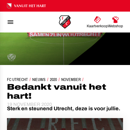
Ons nalatenschap
Kaartverkoop
Webshop
FC UTRECHT
NIEUWS
2020
BEDANKT VANUIT HET HART!
NOVEMBER
Bedankt vanuit het
hart!
19 NOVEMBER 2020
Sterk en steunend Utrecht, deze is voor jullie.