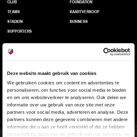
CLUB
FOUNDATION
TEAMS
KAARTVERKOOP
STADION
BUSINESS
SUPPORTERS
Informatie
Deze website maakt gebruik van cookies
VEELGESTELDE VRAGEN
We gebruiken cookies om content en advertenties te
CONTACT
personaliseren, om functies voor social media te bieden
WERKEN BIJ
en om ons websiteverkeer te analyseren. Ook delen we
VERTROUWENSPERSOON
informatie over uw gebruik van onze site met onze
partners voor social media, adverteren en analyse. Deze
partners kunnen deze gegevens combineren met andere
FC Utrecht<br>vanuit<br>het har
informatie die u aan ze heeft verstrekt of die ze hebben
verzameld op basis van uw gebruik van hun services. Je