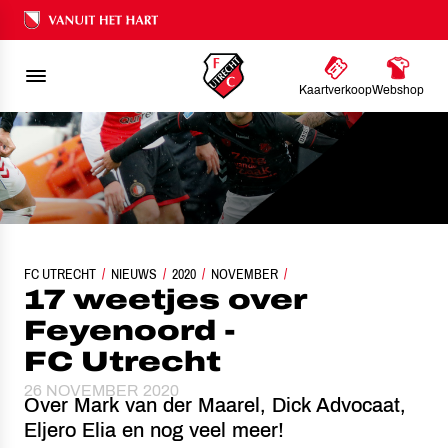
Ons nalatenschap
Kaartverkoop
Webshop
FC UTRECHT
NIEUWS
17 WEETJES OVER FEYENOORD - FC UTRECHT
2020
NOVEMBER
17 weetjes over
Feyenoord -
FC Utrecht
26 NOVEMBER 2020
Over Mark van der Maarel, Dick Advocaat,
Eljero Elia en nog veel meer!