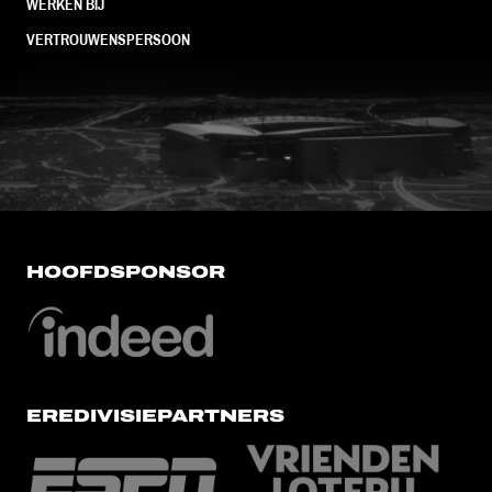
WERKEN BIJ
VERTROUWENSPERSOON
FC Utrecht<br>vanuit<br>het har
HOOFDSPONSOR
EREDIVISIEPARTNERS