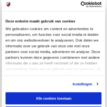
FC Utrecht’s
Eljero Elia
werd in 2016/2017 met
Feyenoord landskampioen. De aanvaller speelde 55
Eredivisiewedstrijden namens de Rotterdammers en
Deze website maakt gebruik van cookies
vond daarin 17 keer het net. Ook Simon Gustafson
We gebruiken cookies om content en advertenties te
behoorde in 2016/2017 tot de kampioensploeg van
personaliseren, om functies voor social media te bieden
Feyenoord, maar de Zweed die tegenwoordig voor
en om ons websiteverkeer te analyseren. Ook delen we
FC Utrecht voetbalt kwam toen maar 2 keer in actie. In
informatie over uw gebruik van onze site met onze
totaal speelde hij 17 partijen in de Eredivisie namens
partners voor social media, adverteren en analyse. Deze
partners kunnen deze gegevens combineren met andere
Feyenoord.
informatie die u aan ze heeft verstrekt of die ze hebben
Bij Feyenoord spelen
3 voetballers die in het verleden
verzameld op basis van uw gebruik van hun services. Je
kan je toestemming beheren op de Cookiepagina.
voor FC Utrecht uitkwamen
: Jens Toornstra (48 duels),
Mark Diemers (41 wedstrijden) en Nick Marsman (1
Instellingen
partij).
Alle cookies toestaan
Bij Feyenoord ontbreekt
Orkun Kökcü
vanwege een
schorsing.