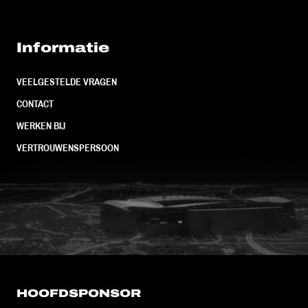
Informatie
VEELGESTELDE VRAGEN
CONTACT
WERKEN BIJ
VERTROUWENSPERSOON
FC Utrecht<br>vanuit<br>het har
HOOFDSPONSOR