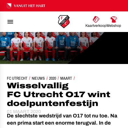
Ons nalatenschap
Kaartverkoop
Webshop
FC UTRECHT
WISSELVALLIG FC UTRECHT O17 WINT DOELPUNTENFESTIJN
NIEUWS
2020
MAART
Wisselvallig
FC Utrecht O17 wint
doelpuntenfestijn
01 MAART 2020
De slechtste wedstrijd van O17 tot nu toe. Na
een prima start een enorme terugval. In de