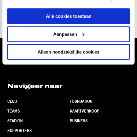
Bernadina, Joshua Mukeh, Dion Versluis ("65 Siep
Keulemans), Elija Velland ("58 Mohamed Akharaz).
Alle cookies toestaan
Aanpassen
Alleen noodzakelijke cookies
Volg ons ook via
Navigeer naar
CLUB
FOUNDATION
TEAMS
KAARTVERKOOP
STADION
BUSINESS
SUPPORTERS