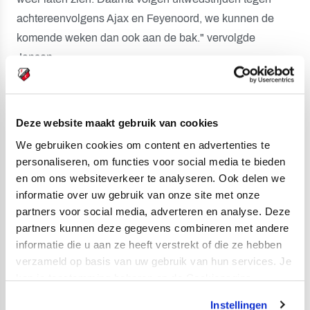
achtereenvolgens Ajax en Feyenoord, we kunnen de
komende weken dan ook aan de bak." vervolgde
Jansen.
Scoreverloop sc Heerenveen O17 - FC Utrecht O17:
"02 0-1 Elijah Velland
Deze website maakt gebruik van cookies
"25 0-2 Mees Rijks (strafschop)
We gebruiken cookies om content en advertenties te
"29 1-2 Donat Varga
personaliseren, om functies voor social media te bieden
"57 2-2 Ties Oostra
en om ons websiteverkeer te analyseren. Ook delen we
"66 2-3 Juruël Bernadina
informatie over uw gebruik van onze site met onze
"82 3-3 Darren Wevers
partners voor social media, adverteren en analyse. Deze
"90+2 3-4 Juruël Bernadina
partners kunnen deze gegevens combineren met andere
informatie die u aan ze heeft verstrekt of die ze hebben
Opstelling FC Utrecht O17: Mikki van Sas, Ky-mani van
verzameld op basis van uw gebruik van hun services. Je
Gonter, Wes Bottenburg ("40 Achraf Boumenjal), Jens
kan je toestemming beheren op de Cookiepagina.
Guiting, Kjeld van den Hoek, Imanuel Bonsu, Juruël
Instellingen