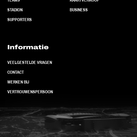
TEAMS
KAARTVERKOOP
STADION
BUSINESS
SUPPORTERS
Informatie
VEELGESTELDE VRAGEN
CONTACT
WERKEN BIJ
VERTROUWENSPERSOON
FC Utrecht<br>vanuit<br>het har