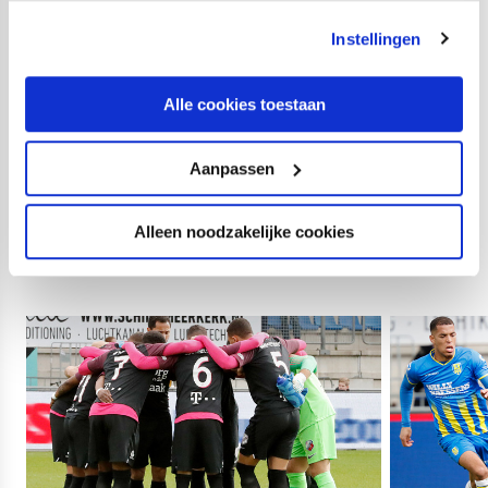
Stanley Elbers (61. Darren Maatsen), Sylla Sow, Emil
Instellingen
Hansson (89. Hans Mulder).
Opstelling FC Utrecht:
Alle cookies toestaan
Jeroen Zoet; Mark van der Maarel, Justin Hoogma, Urby
Emanuelson (79. Jonas Arweiler), Leon Guwara; Adam
Aanpassen
Maher, Sander van de Streek, Simon Gustafson; Gyrano
Kerk, Issah Abass (60. Joris van Overeem), Kristoffer
Alleen noodzakelijke cookies
Peterson (60. Bart Ramselaar).