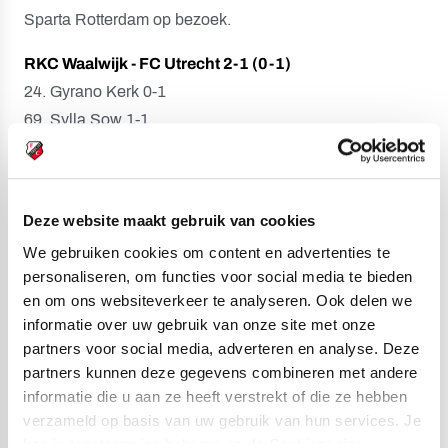
Sparta Rotterdam op bezoek.
RKC Waalwijk - FC Utrecht 2-1 (0-1)
24. Gyrano Kerk 0-1
69. Sylla Sow 1-1
76. Darren Maatsen 2-1
Gele kaarten:
Melle Meulensteen, Sylla Sow, Anas
Tahiri (RKC Waalwijk).
Deze website maakt gebruik van cookies
We gebruiken cookies om content en advertenties te
Toeschouwers:
5.134.
personaliseren, om functies voor social media te bieden
en om ons websiteverkeer te analyseren. Ook delen we
Scheidsrechter:
Jochem Kamphuis.
informatie over uw gebruik van onze site met onze
partners voor social media, adverteren en analyse. Deze
Opstelling RKC Waalwijk:
partners kunnen deze gegevens combineren met andere
Etienne Vaessen; Juriën Gaari, Melle Meulensteen,
informatie die u aan ze heeft verstrekt of die ze hebben
Hannes Delcroix, Paul Quasten; Anas Tahiri, Clint
verzameld op basis van uw gebruik van hun services. Je
Leemans, Richard van der Venne (68. Tijjani Reijnders);
kan je toestemming beheren op de Cookiepagina.