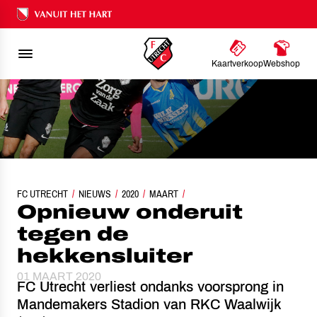
Ons nalatenschap
Kaartverkoop
Webshop
FC UTRECHT
NIEUWS
OPNIEUW ONDERUIT TEGEN DE HEKKENSLUITER
2020
MAART
Opnieuw onderuit
tegen de
hekkensluiter
01 MAART 2020
FC Utrecht verliest ondanks voorsprong in
Mandemakers Stadion van RKC Waalwijk