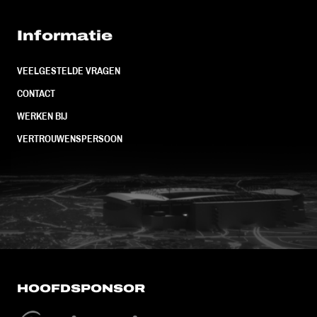
Informatie
VEELGESTELDE VRAGEN
CONTACT
WERKEN BIJ
VERTROUWENSPERSOON
FC Utrecht<br>vanuit<br>het har
HOOFDSPONSOR