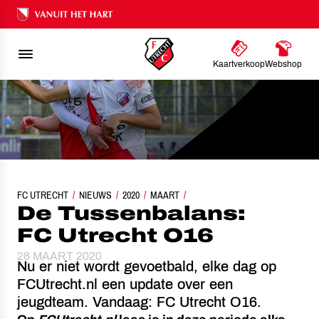
Ons nalatenschap
Kaartverkoop
Webshop
FC UTRECHT
NIEUWS
DE TUSSENBALANS: FC UTRECHT O16
2020
MAART
De Tussenbalans:
FC Utrecht O16
28 MAART 2020
Nu er niet wordt gevoetbald, elke dag op
FCUtrecht.nl een update over een
jeugdteam. Vandaag: FC Utrecht O16.