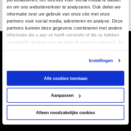
en om ons websiteverkeer te analyseren. Ook delen we
informatie over uw gebruik van onze site met onze
partners voor social media, adverteren en analyse. Deze
partners kunnen deze gegevens combineren met andere
informatie die u aan ze heeft verstrekt of die ze hebben
verzameld op basis van uw gebruik van hun services. Je
Volg ons ook via
kan je toestemming beheren op de Cookiepagina.
Instellingen
Navigeer naar
Alle cookies toestaan
CLUB
FOUNDATION
Aanpassen
TEAMS
KAARTVERKOOP
STADION
BUSINESS
Alleen noodzakelijke cookies
SUPPORTERS