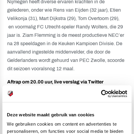
Nijmegen heeft diverse ervaren krachten in de
gelederen, onder wie Rens van Eijden (32 jaar), Etien
Velikonja (31), Mart Dijkstra (29), Tom Overtoom (29),
en voormalig FC Utrecht-speler Randy Wolters, die 29
jaar is. Ziam Flemming is de meest productieve NEC’er
na 28 speeldagen in de Keuken Kampioen Divisie. De
aanvallend ingestelde middenvelder, die door de
Gelderlanders wordt gehuurd van PEC Zwolle, scoorde
dit seizoen vooralsnog 12 maal.
Aftrap om 20.00 uur, live verslag via Twitter
De wedstrijd Jong FC Utrecht – NEC begint vanavond
(maandag) aan de Koningsweg om 20.00 uur. De
kassa’s van Sportcomplex Zoudenbalch gaan om 19.00
Deze website maakt gebruik van cookies
uur open. Niet van de partij, maar wel benieuwd naar het
verloop van de match?
FC Utrecht doet via Twitter live
We gebruiken cookies om content en advertenties te
personaliseren, om functies voor social media te bieden
verslag van het duel met de Gelderlanders
.