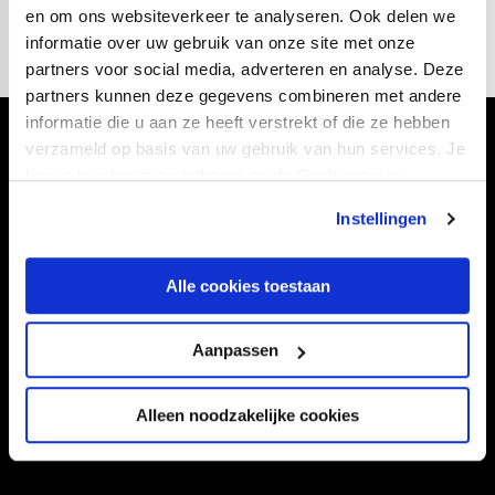
en om ons websiteverkeer te analyseren. Ook delen we
informatie over uw gebruik van onze site met onze
partners voor social media, adverteren en analyse. Deze
partners kunnen deze gegevens combineren met andere
informatie die u aan ze heeft verstrekt of die ze hebben
Volg ons ook via
verzameld op basis van uw gebruik van hun services. Je
kan je toestemming beheren op de Cookiepagina.
Instellingen
Navigeer naar
Alle cookies toestaan
CLUB
FOUNDATION
Aanpassen
TEAMS
KAARTVERKOOP
STADION
BUSINESS
Alleen noodzakelijke cookies
SUPPORTERS