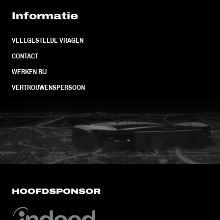
Informatie
VEELGESTELDE VRAGEN
CONTACT
WERKEN BIJ
VERTROUWENSPERSOON
FC Utrecht<br>vanuit<br>het har
HOOFDSPONSOR