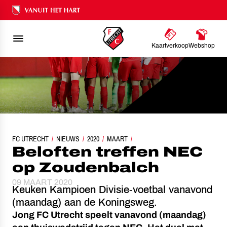
Ons nalatenschap
Kaartverkoop
Webshop
FC UTRECHT
NIEUWS
BELOFTEN TREFFEN NEC OP ZOUDENBALCH
2020
MAART
Beloften treffen NEC
op Zoudenbalch
09 MAART 2020
Keuken Kampioen Divisie-voetbal vanavond
(maandag) aan de Koningsweg.
Jong FC Utrecht speelt vanavond (maandag)