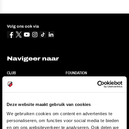
Volg ons ook via
Navigeer naar
CLUB
FOUNDATION
TEAMS
KAARTVERKOOP
STADION
BUSINESS
SUPPORTERS
Deze website maakt gebruik van cookies
We gebruiken cookies om content en advertenties te
personaliseren, om functies voor social media te bieden
Informatie
en om ons websiteverkeer te analyseren. Ook delen we