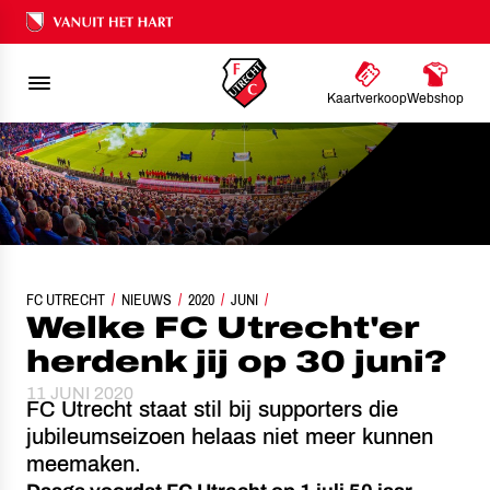
Ons nalatenschap
Kaartverkoop
Webshop
FC UTRECHT
WELKE FC UTRECHT'ER HERDENK JIJ OP 30 JUNI?
NIEUWS
2020
JUNI
Welke FC Utrecht'er
herdenk jij op 30 juni?
11 JUNI 2020
FC Utrecht staat stil bij supporters die
jubileumseizoen helaas niet meer kunnen
meemaken.