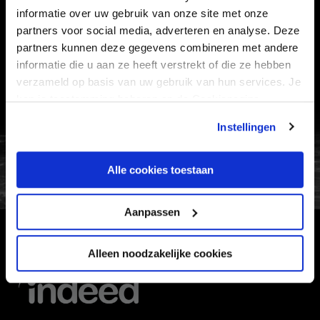
informatie over uw gebruik van onze site met onze
VEELGESTELDE VRAGEN
partners voor social media, adverteren en analyse. Deze
partners kunnen deze gegevens combineren met andere
CONTACT
informatie die u aan ze heeft verstrekt of die ze hebben
WERKEN BIJ
verzameld op basis van uw gebruik van hun services. Je
VERTROUWENSPERSOON
kan je toestemming beheren op de Cookiepagina.
Instellingen
FC Utrecht<br>vanuit<br>het har
Alle cookies toestaan
Aanpassen
HOOFDSPONSOR
Alleen noodzakelijke cookies