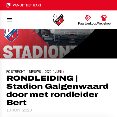
Ons nalatenschap
Kaartverkoop
Webshop
FC UTRECHT
RONDLEIDING | STADION GALGENWAARD DOOR MET RONDLEIDER BERT
NIEUWS
2020
JUNI
RONDLEIDING |
Stadion Galgenwaard
door met rondleider
Bert
10 JUNI 2020