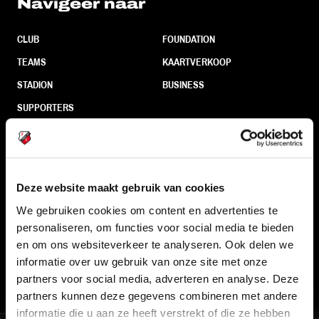
Navigeer naar
CLUB
FOUNDATION
TEAMS
KAARTVERKOOP
STADION
BUSINESS
SUPPORTERS
Informatie
Deze website maakt gebruik van cookies
VEELGESTELDE VRAGEN
We gebruiken cookies om content en advertenties te
personaliseren, om functies voor social media te bieden
CONTACT
en om ons websiteverkeer te analyseren. Ook delen we
WERKEN BIJ
informatie over uw gebruik van onze site met onze
VERTROUWENSPERSOON
partners voor social media, adverteren en analyse. Deze
partners kunnen deze gegevens combineren met andere
informatie die u aan ze heeft verstrekt of die ze hebben