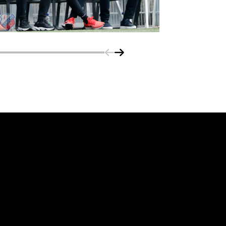
Schuif naar links
Schuif naar rechts
vanuit<br>het hart