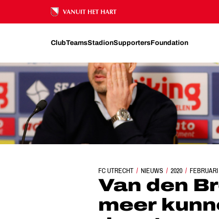
Ons nalatenschap
Club
Teams
Stadion
Supporters
Foundation
FC UTRECHT
VAN DEN BROM: 'HADDEN M
NIEUWS
2020
FEBRUARI
Van den B
meer kunn