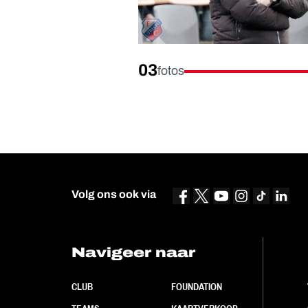
03
fotos
Volg ons ook via
Navigeer naar
CLUB
FOUNDATION