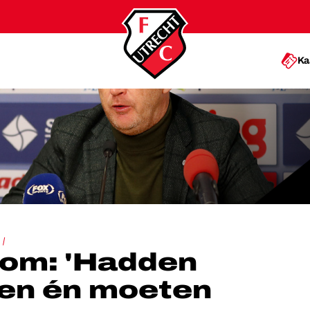
Ka
EER KUNNEN ÉN MOETEN DOEN'
rom: 'Hadden
en én moeten