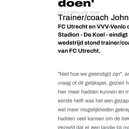
doen'
02 FEBRUARI 2020
Trainer/coach John
FC Utrecht en VVV-Venlo d
Stadion - De Koel - eindigt
wedstrijd stond trainer/
van FC Utrecht.
"Niet hoe we geëindigd zijn", 
vraag of dit gelijkspel, gezien 
hier meer hadden kunnen én mo
eerste helft was het een geza
wel meer mogelijkheden gekreg
hadden veel kansen om de beke
gezegd dat er een tandje bij m