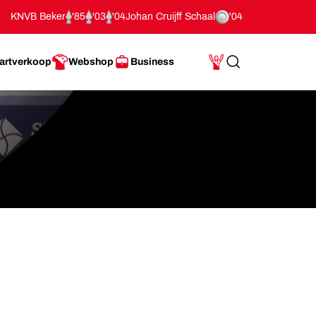
KNVB Beker
'85
'03
'04
Johan Cruijff Schaal
'04
artverkoop
Webshop
Business
Search
Mijn Account