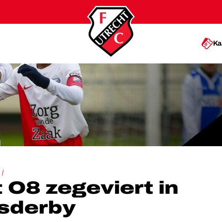
Ka
ERT IN LEUKE STADSDERBY
 O8 zegeviert in
dsderby