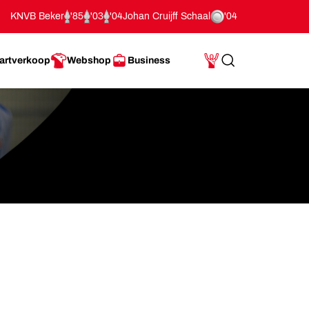
KNVB Beker
'85
'03
'04
Johan Cruijff Schaal
'04
artverkoop
Webshop
Business
Search
Mijn Account