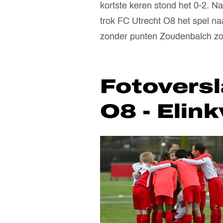
kortste keren stond het 0-2. 
trok FC Utrecht O8 het spel naa
zonder punten Zoudenbalch zou
Fotoversl
O8 - Elin