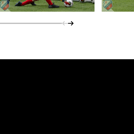
Schuif naar links
Schuif naar rechts
vanuit<br>het hart