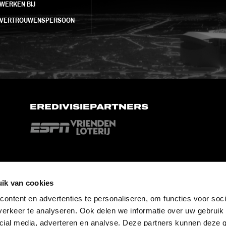
WERKEN BIJ
VERTROUWENSPERSOON
EREDIVISIEPARTNERS
ik van cookies
ontent en advertenties te personaliseren, om functies voor soci
erkeer te analyseren. Ook delen we informatie over uw gebruik 
cial media, adverteren en analyse. Deze partners kunnen deze