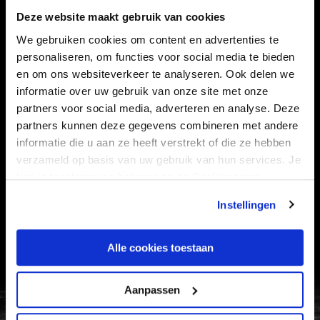
CLUB
FOUNDATION
Deze website maakt gebruik van cookies
TEAMS
KAARTVERKOOP
We gebruiken cookies om content en advertenties te
personaliseren, om functies voor social media te bieden
STADION
BUSINESS
en om ons websiteverkeer te analyseren. Ook delen we
SUPPORTERS
informatie over uw gebruik van onze site met onze
partners voor social media, adverteren en analyse. Deze
partners kunnen deze gegevens combineren met andere
informatie die u aan ze heeft verstrekt of die ze hebben
Informatie
verzameld op basis van uw gebruik van hun services. Je
kan je toestemming beheren op de Cookiepagina.
VEELGESTELDE VRAGEN
Instellingen
CONTACT
WERKEN BIJ
Alle cookies toestaan
VERTROUWENSPERSOON
Aanpassen
FC Utrecht<br>vanuit<br>het har