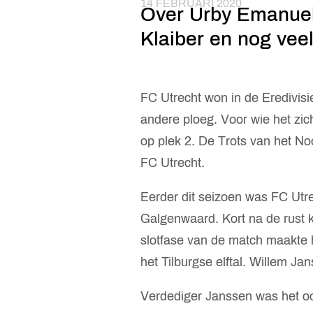
14 FEBRUARI 2020
Over Urby Emanuels
Klaiber en nog vee
FC Utrecht won in de Eredivis
andere ploeg. Voor wie het zic
op plek 2. De Trots van het No
FC Utrecht.
Eerder dit seizoen was FC Utr
Galgenwaard. Kort na de rust 
slotfase van de match maakte h
het Tilburgse elftal. Willem J
Verdediger Janssen was het ook