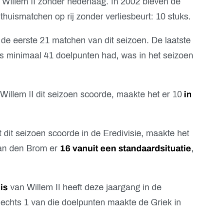
 Willem II zonder nederlaag. In 2002 bleven de
 thuismatchen op rij zonder verliesbeurt: 10 stuks.
 de eerste 21 matchen van dit seizoen. De laatste
ls minimaal 41 doelpunten had, was in het seizoen
Willem II dit seizoen scoorde, maakte het er 10
in
 dit seizoen scoorde in de Eredivisie, maakte het
van den Brom er
16 vanuit een standaardsituatie
,
is
van Willem II heeft deze jaargang in de
lechts 1 van die doelpunten maakte de Griek in