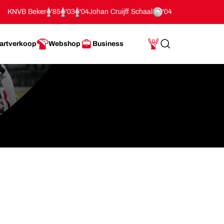
KNVB Beker
'85
'03
'04
Johan Cruijff Schaal
'04
artverkoop
Webshop
Business
Search
Mijn Account