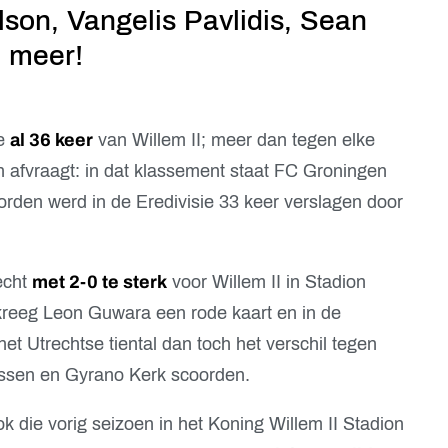
on, Vangelis Pavlidis, Sean
l meer!
ie
al 36 keer
van Willem II; meer dan tegen elke
h afvraagt: in dat klassement staat FC Groningen
orden werd in de Eredivisie 33 keer verslagen door
echt
met 2-0 te sterk
voor Willem II in Stadion
kreeg Leon Guwara een rode kaart en in de
et Utrechtse tiental dan toch het verschil tegen
anssen en Gyrano Kerk scoorden.
 die vorig seizoen in het Koning Willem II Stadion