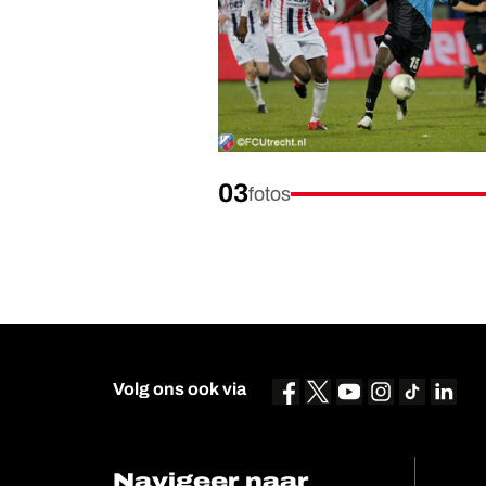
03
fotos
Volg ons ook via
Navigeer naar