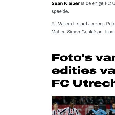
Sean Klaiber
is de enige FC Ut
speelde.
Bij Willem II staat Jordens Pet
Maher, Simon Gustafson, Issah
Foto's va
edities va
FC Utrech