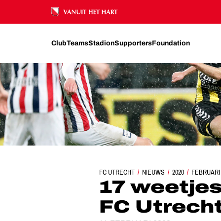
Ons nalatenschap
Club
Teams
Stadion
Supporters
Foundation
FC UTRECHT
NIEUWS
17 WEETJES OVER WI
2020
FEBRUARI
17 weetjes 
FC Utrech