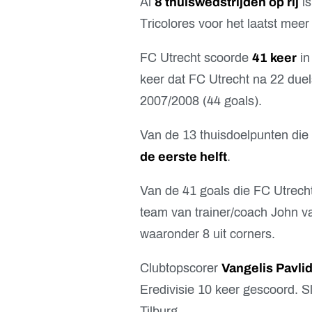
Al
8 thuiswedstrijden op rij
is
Tricolores voor het laatst meer
FC Utrecht scoorde
41 keer
in
keer dat FC Utrecht na 22 due
2007/2008 (44 goals).
Van de 13 thuisdoelpunten die 
de eerste helft
.
Van de 41 goals die FC Utrecht
team van trainer/coach John 
waaronder 8 uit corners.
Clubtopscorer
Vangelis Pavlid
Eredivisie 10 keer gescoord. S
Tilburg.