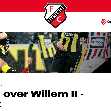
Ka
LLEM II - FC UTRECHT
over Willem II -
t