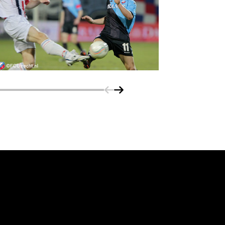
Schuif naar links
Schuif naar rechts
vanuit<br>het hart