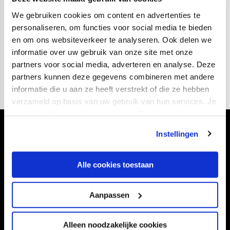
verbeteren. We moeten hierin de volgende stap maken,
We gebruiken cookies om content en advertenties te
om wedstrijden ook in de vorm van drie punten naar
personaliseren, om functies voor social media te bieden
onszelf toe te trekken. Daar gaan we vanaf 3 januari
en om ons websiteverkeer te analyseren. Ook delen we
weer hard aan werken en ik ben ervan overtuigd dat dat
informatie over uw gebruik van onze site met onze
snel gaat komen.”
partners voor social media, adverteren en analyse. Deze
partners kunnen deze gegevens combineren met andere
informatie die u aan ze heeft verstrekt of die ze hebben
verzameld op basis van uw gebruik van hun services. Je
kan je toestemming beheren op de Cookiepagina.
Volg ons ook via
Instellingen
Alle cookies toestaan
Navigeer naar
Aanpassen
CLUB
FOUNDATION
Alleen noodzakelijke cookies