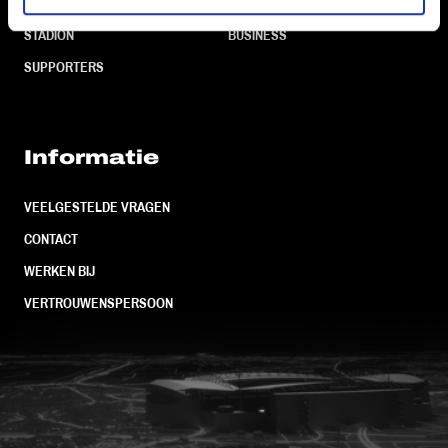
TEAMS
KAARTVERKOOP
STADION
BUSINESS
SUPPORTERS
Informatie
VEELGESTELDE VRAGEN
CONTACT
WERKEN BIJ
VERTROUWENSPERSOON
FC Utrecht<br>vanuit<br>het har