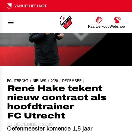
Ons nalatenschap
Kaartverkoop
Webshop
FC UTRECHT
RENÉ HAKE TEKENT NIEUW CONTRACT ALS HOOFDTRAINER FC 
NIEUWS
2020
DECEMBER
René Hake tekent
nieuw contract als
hoofdtrainer
FC Utrecht
31 DECEMBER 2020
Oefenmeester komende 1,5 jaar