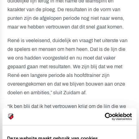
duidelijke lijn terug in met name de teamspirit en
karakter van de ploeg. De resultaten in de vorm van
punten zijn de afgelopen periode nog niet naar wens,
maar we hebben vertrouwen dat dit snel gaat komen.
René is veeleisend, duidelijk en vraagt het uiterste van
de spelers en mensen om hem heen. Dat is de lijn die
we ons hadden voorgesteld en nu moet dat vaker
gepaard gaan met resultaten. We zijn blij dat we met
René een langere periode als hoofdtrainer zijn
overeengekomen en dat we blijven bouwen aan onze
doelen en ambities,” sluit Zuidam af.
“Ik ben blij dat ik het vertrouwen krijg om de lijn die we
vanaf november hebben ingezet, door te zetten”, vertelt
René Hake. “De afgelopen maanden zijn we hard aan
het werk geweest om het spel, in de breedste vorm, te
Deze website maakt gebruik van cookies