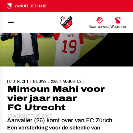
Ons nalatenschap
Kaartverkoop
Webshop
FC UTRECHT
NIEUWS
MIMOUN MAHI VOOR VIER JAAR NAAR FC UTRECHT
2020
AUGUSTUS
Mimoun Mahi voor
vier jaar naar
FC Utrecht
17 AUGUSTUS 2020
Aanvaller (26) komt over van FC Zürich.
Een versterking voor de selectie van