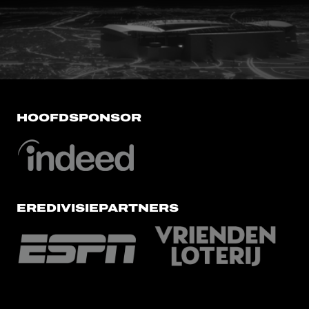
FC Utrecht<br>vanuit<br>het har
HOOFDSPONSOR
EREDIVISIEPARTNERS