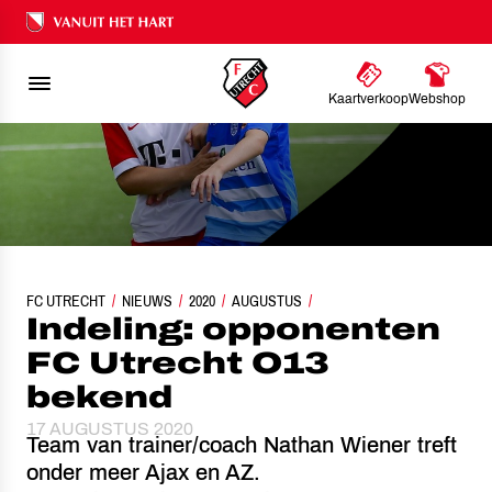
Ons nalatenschap
Kaartverkoop
Webshop
FC UTRECHT
NIEUWS
INDELING: OPPONENTEN FC UTRECHT O13 BEKEND
2020
AUGUSTUS
Indeling: opponenten
FC Utrecht O13
bekend
17 AUGUSTUS 2020
Team van trainer/coach Nathan Wiener treft
onder meer Ajax en AZ.