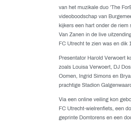
van het muzikale duo ‘The ForE
videoboodschap van Burgemees
kijkers een hart onder de riem
Van Zanen in de live uitzendi
FC Utrecht te zien was en dik 1
Presentator Harold Verwoert k
zoals Louisa Verwoert, DJ Dos 
Oomen, Ingrid Simons en Bryan
prachtige Stadion Galgenwaard
Via een online veiling kon geb
FC Utrecht-wielrenfiets, een do
geprinte Domtorens en een doo