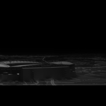
vanuit<br>het hart