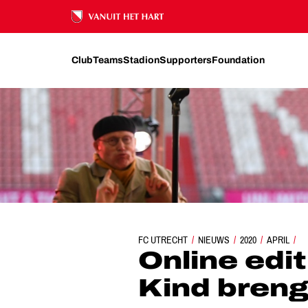
Ons nalatenschap
Club
Teams
Stadion
Supporters
Foundation
FC UTRECHT
ONLINE EDITIE GALA VOOR HET KIND
NIEUWS
2020
APRIL
Online edit
Kind breng