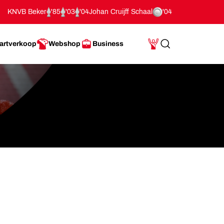
KNVB Beker
'85
'03
'04
Johan Cruijff Schaal
'04
artverkoop
Webshop
Business
Search
Mijn Account