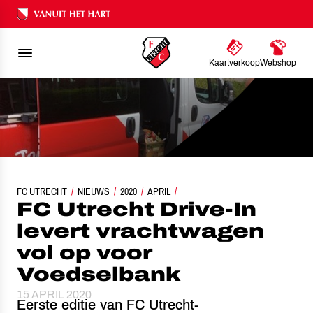
Ons nalatenschap
Kaartverkoop
Webshop
FC UTRECHT
FC UTRECHT DRIVE-IN LEVERT VRACHTWAGEN VOL OP VOOR VOEDSEL
NIEUWS
2020
APRIL
FC Utrecht Drive-In
levert vrachtwagen
vol op voor
Voedselbank
15 APRIL 2020
Eerste editie van FC Utrecht-