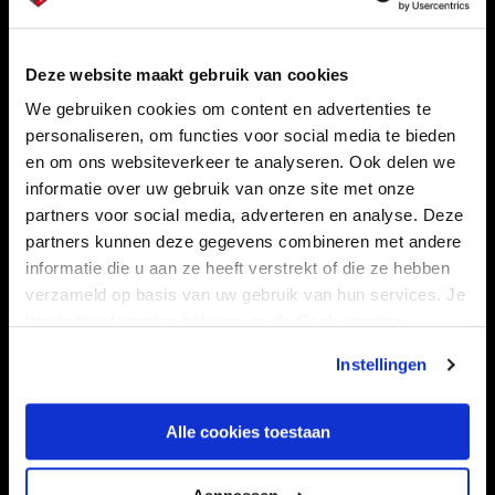
Navigeer naar
Deze website maakt gebruik van cookies
We gebruiken cookies om content en advertenties te
CLUB
FOUNDATION
personaliseren, om functies voor social media te bieden
TEAMS
KAARTVERKOOP
en om ons websiteverkeer te analyseren. Ook delen we
informatie over uw gebruik van onze site met onze
STADION
BUSINESS
partners voor social media, adverteren en analyse. Deze
SUPPORTERS
partners kunnen deze gegevens combineren met andere
informatie die u aan ze heeft verstrekt of die ze hebben
verzameld op basis van uw gebruik van hun services. Je
kan je toestemming beheren op de Cookiepagina.
Informatie
Instellingen
VEELGESTELDE VRAGEN
CONTACT
Alle cookies toestaan
WERKEN BIJ
VERTROUWENSPERSOON