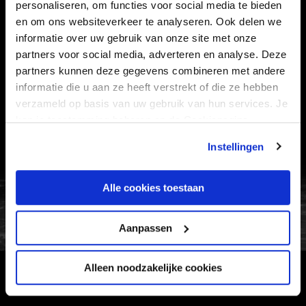
personaliseren, om functies voor social media te bieden
en om ons websiteverkeer te analyseren. Ook delen we
informatie over uw gebruik van onze site met onze
Informatie
partners voor social media, adverteren en analyse. Deze
partners kunnen deze gegevens combineren met andere
VEELGESTELDE VRAGEN
informatie die u aan ze heeft verstrekt of die ze hebben
CONTACT
verzameld op basis van uw gebruik van hun services. Je
kan je toestemming beheren op de Cookiepagina.
WERKEN BIJ
VERTROUWENSPERSOON
Instellingen
FC Utrecht<br>vanuit<br>het har
Alle cookies toestaan
Aanpassen
Alleen noodzakelijke cookies
HOOFDSPONSOR