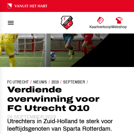
Ons nalatenschap
Kaartverkoop
Webshop
FC UTRECHT
NIEUWS
VERDIENDE OVERWINNING VOOR FC UTRECHT O10
2019
SEPTEMBER
Verdiende
overwinning voor
FC Utrecht O10
24 SEPTEMBER 2019
Utrechters in Zuid-Holland te sterk voor
leeftijdsgenoten van Sparta Rotterdam.