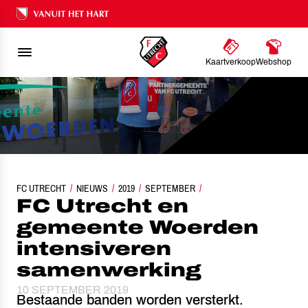
Ons nalatenschap
Kaartverkoop
Webshop
FC UTRECHT
FC UTRECHT EN GEMEENTE WOERDEN INTENSIVEREN SAMEN
NIEUWS
2019
SEPTEMBER
FC Utrecht en
gemeente Woerden
intensiveren
samenwerking
10 SEPTEMBER 2019
Bestaande banden worden versterkt.