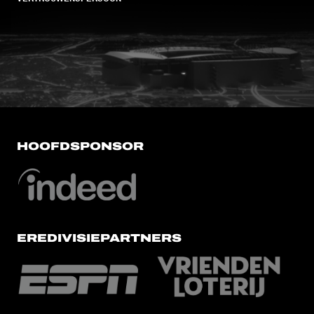
FC Utrecht<br>vanuit<br>het har
HOOFDSPONSOR
EREDIVISIEPARTNERS