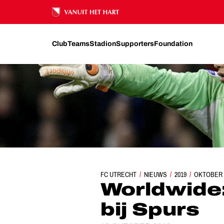
Ons nalatenschap
Club
Teams
Stadion
Supporters
Foundation
FC UTRECHT
NIEUWS
WORLDWIDE: VORM IN
2019
OKTOBER
Worldwide:
bij Spurs