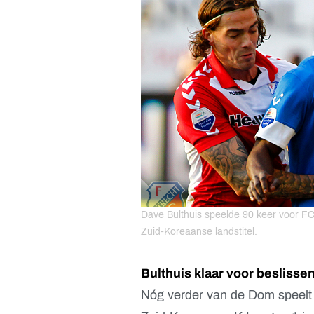
Dave Bulthuis speelde 90 keer voor FC
Zuid-Koreaanse landstitel.
Bulthuis klaar voor beslisse
Nóg verder van de Dom speelt D