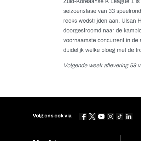
Zuid-Koreaanse K League 1 is h
seizoensfase van 33 speelrond
reeks wedstrijden aan. Ulsan H
doorgestroomd naar de kampioe
voornaamste concurrent in de s
duidelijk welke ploeg met de tr
Volgende week aflevering 58 v
Volg ons ook via