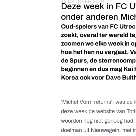
16 OKTOBER 2019
Deze week in FC Ut
onder anderen Mich
Oud-spelers van FC Utrecht
zoekt, overal ter wereld t
zoomen we elke week in o
hoe het hen nu vergaat. V
de Spurs, de sterrencompet
beginnen en dus mag Kai H
Korea ook voor Dave Bulth
‘Michel Vorm returns’, was de
deze week de website van Tott
woorden nog niet genoeg had, s
doelman uit Nieuwegein, met in