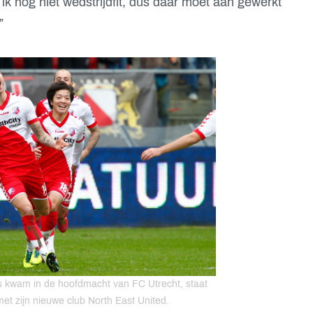
ik nog niet wedstrijdfit, dus daar moet aan gewerkt
”
ns kwam in de hoofdmacht van FC Utrecht, staat
met zijn nieuwe club North East United.