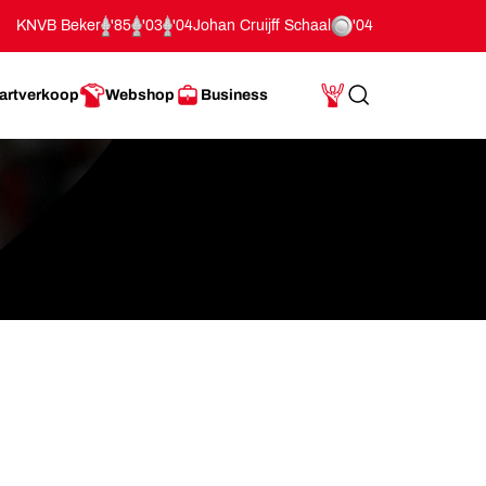
KNVB Beker
'85
'03
'04
Johan Cruijff Schaal
'04
artverkoop
Webshop
Business
Search
Mijn Account