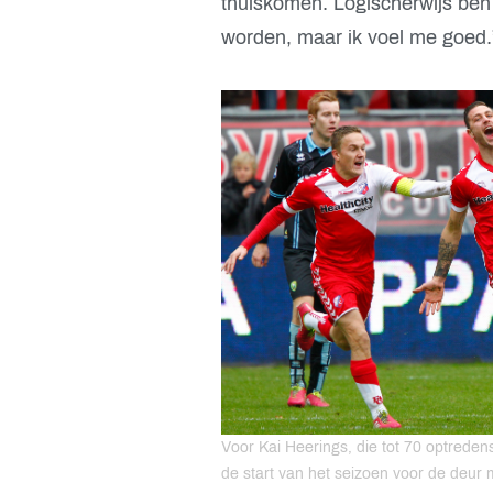
thuiskomen. Logischerwijs ben 
worden, maar ik voel me goed.
Voor Kai Heerings, die tot 70 optrede
de start van het seizoen voor de deur 