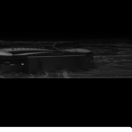
vanuit<br>het hart