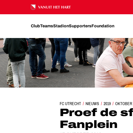
Ons nalatenschap
Club
Teams
Stadion
Supporters
Foundation
FC UTRECHT
NIEUWS
PROEF DE SFEER
2019
OKTOBER
Proef de s
Fanplein