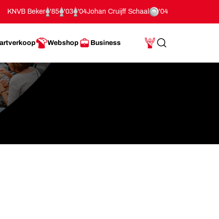
KNVB Beker
'85
'03
'04
Johan Cruijff Schaal
'04
artverkoop
Webshop
Business
Search
Mijn Account