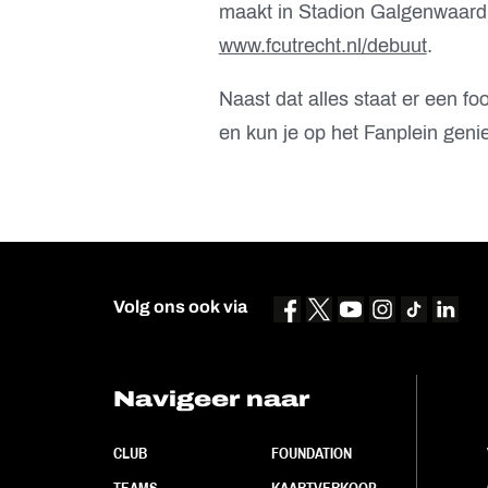
maakt in Stadion Galgenwaard.
www.fcutrecht.nl/debuut
.
Naast dat alles staat er een fo
en kun je op het Fanplein geni
Volg ons ook via
Navigeer naar
CLUB
FOUNDATION
TEAMS
KAARTVERKOOP