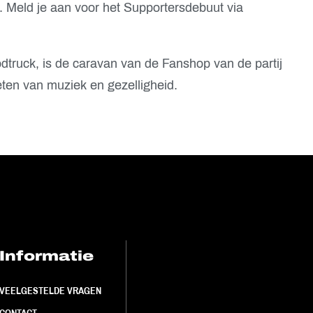
 Meld je aan voor het Supportersdebuut via
odtruck, is de caravan van de Fanshop van de partij
eten van muziek en gezelligheid.
Informatie
FC Utrecht<br>
VEELGESTELDE VRAGEN
CONTACT