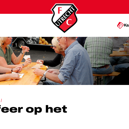
Ka
 OP HET FANPLEIN
feer op het