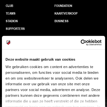
CLUB
FOUNDATION
TEAMS
KAARTVERKOOP
STADION
BUSINESS
SUPPORTERS
Informatie
Deze website maakt gebruik van cookies
VEELGESTELDE VRAGEN
We gebruiken cookies om content en advertenties te
CONTACT
personaliseren, om functies voor social media te bieden
WERKEN BIJ
en om ons websiteverkeer te analyseren. Ook delen we
informatie over uw gebruik van onze site met onze
VERTROUWENSPERSOON
partners voor social media, adverteren en analyse. Deze
partners kunnen deze gegevens combineren met andere
FC Utrecht<br>vanuit<br>het har
informatie die u aan ze heeft verstrekt of die ze hebben
verzameld op basis van uw gebruik van hun services. Je