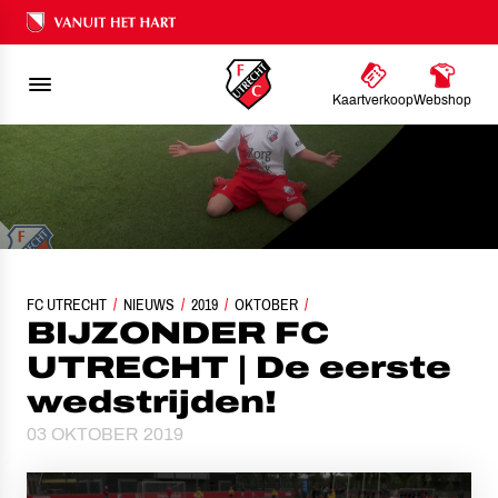
Ons nalatenschap
Kaartverkoop
Webshop
FC UTRECHT
NIEUWS
BIJZONDER FC UTRECHT | DE EERSTE WEDSTRIJDEN!
2019
OKTOBER
BIJZONDER FC
UTRECHT | De eerste
wedstrijden!
03 OKTOBER 2019