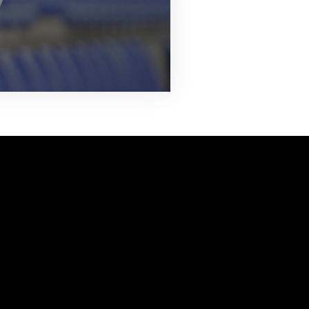
vanuit<br>het hart