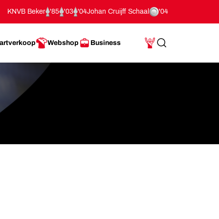
KNVB Beker
'85
'03
'04
Johan Cruijff Schaal
'04
artverkoop
Webshop
Business
Search
Mijn Account