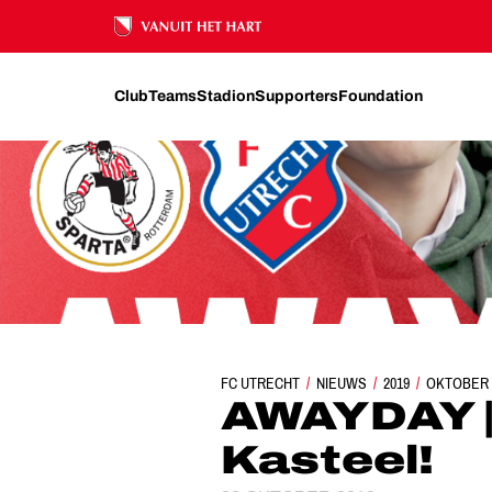
Ons nalatenschap
Club
Teams
Stadion
Supporters
Foundation
FC UTRECHT
NIEUWS
AWAYDAY | KLAAR 
2019
OKTOBER
AWAYDAY | 
Kasteel!