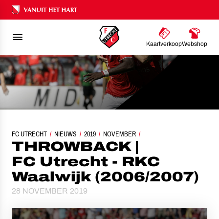
Ons nalatenschap
Kaartverkoop
Webshop
FC UTRECHT
NIEUWS
THROWBACK | FC UTRECHT - RKC WAALWIJK (2006/2007)
2019
NOVEMBER
THROWBACK |
FC Utrecht - RKC
Waalwijk (2006/2007)
28 NOVEMBER 2019