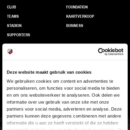
CLUB
FOUNDATION
TEAMS
KAARTVERKOOP
STADION
BUSINESS
SUPPORTERS
Informatie
Deze website maakt gebruik van cookies
VEELGESTELDE VRAGEN
We gebruiken cookies om content en advertenties te
CONTACT
personaliseren, om functies voor social media te bieden
WERKEN BIJ
en om ons websiteverkeer te analyseren. Ook delen we
informatie over uw gebruik van onze site met onze
VERTROUWENSPERSOON
partners voor social media, adverteren en analyse. Deze
partners kunnen deze gegevens combineren met andere
FC Utrecht<br>vanuit<br>het har
informatie die u aan ze heeft verstrekt of die ze hebben
verzameld op basis van uw gebruik van hun services. Je