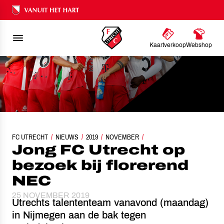
Ons nalatenschap
Kaartverkoop
Webshop
FC UTRECHT
NIEUWS
JONG FC UTRECHT OP BEZOEK BIJ FLOREREND NEC
2019
NOVEMBER
Jong FC Utrecht op
bezoek bij florerend
NEC
25 NOVEMBER 2019
Utrechts talententeam vanavond (maandag)
in Nijmegen aan de bak tegen