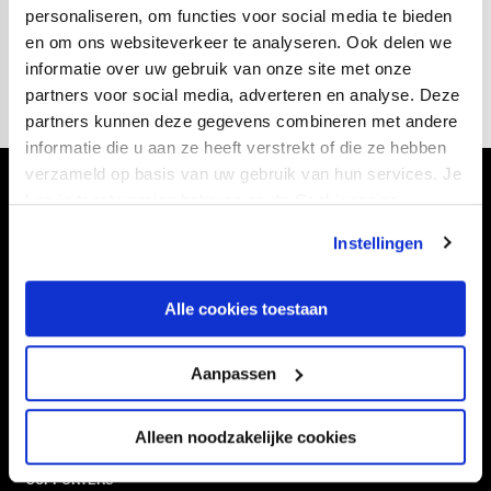
20.00 uur.
Via Twitter doet FC Utrecht live verslag van
personaliseren, om functies voor social media te bieden
en om ons websiteverkeer te analyseren. Ook delen we
de partij
.
informatie over uw gebruik van onze site met onze
partners voor social media, adverteren en analyse. Deze
partners kunnen deze gegevens combineren met andere
informatie die u aan ze heeft verstrekt of die ze hebben
verzameld op basis van uw gebruik van hun services. Je
Volg ons ook via
kan je toestemming beheren op de Cookiepagina.
Instellingen
Alle cookies toestaan
Navigeer naar
Aanpassen
CLUB
FOUNDATION
TEAMS
KAARTVERKOOP
Alleen noodzakelijke cookies
STADION
BUSINESS
SUPPORTERS