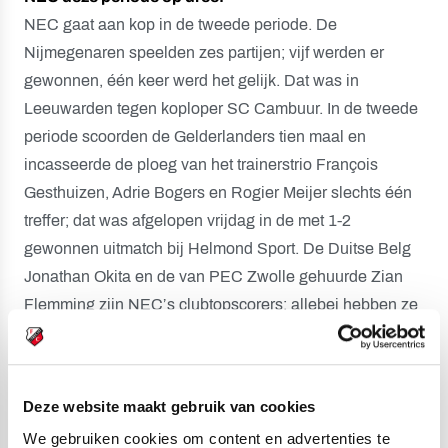
NEC gaat aan kop in de tweede periode. De
Nijmegenaren speelden zes partijen; vijf werden er
gewonnen, één keer werd het gelijk. Dat was in
Leeuwarden tegen koploper SC Cambuur. In de tweede
periode scoorden de Gelderlanders tien maal en
incasseerde de ploeg van het trainerstrio François
Gesthuizen, Adrie Bogers en Rogier Meijer slechts één
treffer; dat was afgelopen vrijdag in de met 1-2
gewonnen uitmatch bij Helmond Sport. De Duitse Belg
Jonathan Okita en de van PEC Zwolle gehuurde Zian
Flemming zijn NEC’s clubtopscorers; allebei hebben ze
vijf goals gemaakt deze jaargang.
Aftrap om 20.00 uur, live verslag via Twitter
De Keuken Kampioen Divisie-wedstrijd NEC - Jong
Deze website maakt gebruik van cookies
FC Utrecht begint vanavond in het Goffertstadion om
We gebruiken cookies om content en advertenties te