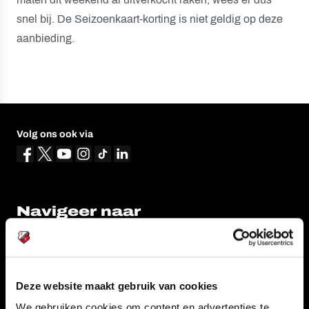
snel bij. De Seizoenkaart-korting is niet geldig op deze
aanbieding.
Volg ons ook via
Navigeer naar
CLUB
FOUNDATION
TEAMS
KAARTVERKOOP
Deze website maakt gebruik van cookies
STADION
BUSINESS
We gebruiken cookies om content en advertenties te