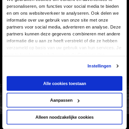
SUPPORTERS
personaliseren, om functies voor social media te bieden
en om ons websiteverkeer te analyseren. Ook delen we
informatie over uw gebruik van onze site met onze
Informatie
partners voor social media, adverteren en analyse. Deze
partners kunnen deze gegevens combineren met andere
informatie die u aan ze heeft verstrekt of die ze hebben
VEELGESTELDE VRAGEN
verzameld op basis van uw gebruik van hun services. Je
CONTACT
kan je toestemming beheren op de Cookiepagina.
WERKEN BIJ
Instellingen
VERTROUWENSPERSOON
Alle cookies toestaan
FC Utrecht<br>vanuit<br>het har
Aanpassen
Alleen noodzakelijke cookies