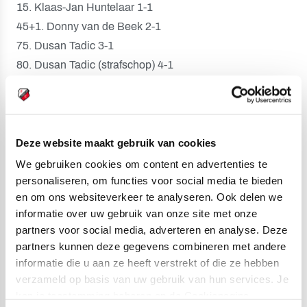
15. Klaas-Jan Huntelaar 1-1
45+1. Donny van de Beek 2-1
75. Dusan Tadic 3-1
80. Dusan Tadic (strafschop) 4-1
Gele kaarten:
Nicolás Tagliafico (Ajax), Riechedly
Bazoer, Timo Letschert, Willem Janssen, Sander van de
Streek (FC Utrecht).
Deze website maakt gebruik van cookies
Toeschouwers:
53.520.
We gebruiken cookies om content en advertenties te
personaliseren, om functies voor social media te bieden
Scheidsrechter:
Pol van Boekel.
en om ons websiteverkeer te analyseren. Ook delen we
informatie over uw gebruik van onze site met onze
Opstelling Ajax:
partners voor social media, adverteren en analyse. Deze
André Onana; Joël Veltman, Matthijs de Ligt, Daley
partners kunnen deze gegevens combineren met andere
Blind, Nicolás Tagliafico; Frenkie de Jong, Noussair
informatie die u aan ze heeft verstrekt of die ze hebben
verzameld op basis van uw gebruik van hun services. Je
Mazraoui (72. Lasse Schöne), Donny van de Beek;
kan je toestemming beheren op de Cookiepagina.
Hakim Ziyech (85. Daley Sinkgraven), Klaas-Jan