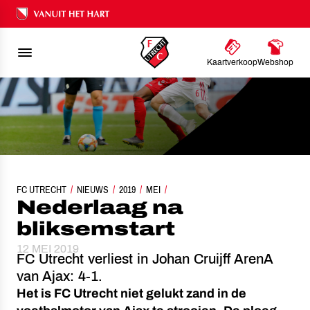
Ons nalatenschap
Kaartverkoop
Webshop
FC UTRECHT
NIEUWS
NEDERLAAG NA BLIKSEMSTART
2019
MEI
Nederlaag na
bliksemstart
12 MEI 2019
FC Utrecht verliest in Johan Cruijff ArenA
van Ajax: 4-1.
Het is FC Utrecht niet gelukt zand in de